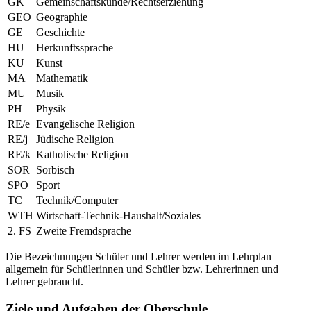
GK
Gemeinschaftskunde/Rechtserziehung
GEO
Geographie
GE
Geschichte
HU
Herkunftssprache
KU
Kunst
MA
Mathematik
MU
Musik
PH
Physik
RE/e
Evangelische Religion
RE/j
Jüdische Religion
RE/k
Katholische Religion
SOR
Sorbisch
SPO
Sport
TC
Technik/Computer
WTH
Wirtschaft-Technik-Haushalt/Soziales
2. FS
Zweite Fremdsprache
Die Bezeichnungen Schüler und Lehrer werden im Lehrplan
allgemein für Schülerinnen und Schüler bzw. Lehrerinnen und
Lehrer gebraucht.
Ziele und Aufgaben der Oberschule