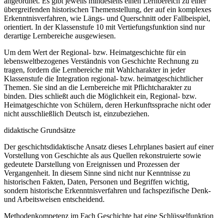
angeordnet. Es gibt jeweils mindestens einen Lernbereich zu einer
übergreifenden historischen Themenstellung, der auf ein komplexes
Erkenntnisverfahren, wie Längs- und Querschnitt oder Fallbeispiel,
orientiert. In der Klassenstufe 10 mit Vertiefungsfunktion sind nur
derartige Lernbereiche ausgewiesen.
Um dem Wert der Regional- bzw. Heimatgeschichte für ein
lebensweltbezogenes Verständnis von Geschichte Rechnung zu
tragen, fordern die Lernbereiche mit Wahlcharakter in jeder
Klassenstufe die Integration regional- bzw. heimatgeschichtlicher
Themen. Sie sind an die Lernbereiche mit Pflichtcharakter zu
binden. Dies schließt auch die Möglichkeit ein, Regional- bzw.
Heimatgeschichte von Schülern, deren Herkunftssprache nicht oder
nicht ausschließlich Deutsch ist, einzubeziehen.
didaktische Grundsätze
Der geschichtsdidaktische Ansatz dieses Lehrplanes basiert auf einer
Vorstellung von Geschichte als aus Quellen rekonstruierte sowie
gedeutete Darstellung von Ereignissen und Prozessen der
Vergangenheit. In diesem Sinne sind nicht nur Kenntnisse zu
historischen Fakten, Daten, Personen und Begriffen wichtig,
sondern historische Erkenntnisverfahren und fachspezifische Denk-
und Arbeitsweisen entscheidend.
Methodenkompetenz im Fach Geschichte hat eine Schlüsselfunktion