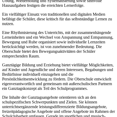
Übung, Wiederholung und Systematisierung sowie sinnvolle
Hausaufgaben festigen die erreichten Lernerfolge.
Ein vielfältiger Einsatz von traditionellen und digitalen Medien
befähigt die Schüler, diese kritisch für das selbstständige Lernen zu
nutzen.
Eine Rhythmisierung des Unterrichts, mit der zusammenhängende
Lerneinheiten und ein Wechsel von Anspannung und Entspannung,
Bewegung und Ruhe organisiert sowie individuelle Lernzeiten
berücksichtigt werden, ist von zunehmender Bedeutung. Die
Oberschule bietet den Bewegungsaktivitäten der Schüler
entsprechenden Raum.
Ganztägige Bildung und Erziehung bietet vielfältige Möglichkeiten,
auf Kinder und Jugendliche und deren Interessen, Begabungen und
Bedürfnisse individuell einzugehen und die
Persönlichkeitsentwicklung zu fördern. Die Oberschule entwickelt
eigenverantwortlich und gemeinsam mit außerschulischen Partnern
ein Ganztagskonzept als Teil des Schulprogrammes.
Die Inhalte der Ganztagsangebote orientieren sich an den
schulspezifischen Schwerpunkten und Zielen. Sie können
unterrichtsergänzende leistungsdifferenzierte Bildungsangebote,
freizeitpädagogische Angebote und offene Angebote im Rahmen der
Schulclubarbeit umfassen. Gerade im sportlichen und musisch-