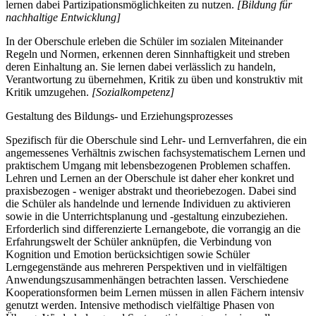
lernen dabei Partizipationsmöglichkeiten zu nutzen.
[Bildung für
nachhaltige Entwicklung]
In der Oberschule erleben die Schüler im sozialen Miteinander
Regeln und Normen, erkennen deren Sinnhaftigkeit und streben
deren Einhaltung an. Sie lernen dabei verlässlich zu handeln,
Verantwortung zu übernehmen, Kritik zu üben und konstruktiv mit
Kritik umzugehen.
[Sozialkompetenz]
Gestaltung des Bildungs- und Erziehungsprozesses
Spezifisch für die Oberschule sind Lehr- und Lernverfahren, die ein
angemessenes Verhältnis zwischen fachsystematischem Lernen und
praktischem Umgang mit lebensbezogenen Problemen schaffen.
Lehren und Lernen an der Oberschule ist daher eher konkret und
praxisbezogen - weniger abstrakt und theoriebezogen. Dabei sind
die Schüler als handelnde und lernende Individuen zu aktivieren
sowie in die Unterrichtsplanung und -gestaltung einzubeziehen.
Erforderlich sind differenzierte Lernangebote, die vorrangig an die
Erfahrungswelt der Schüler anknüpfen, die Verbindung von
Kognition und Emotion berücksichtigen sowie Schüler
Lerngegenstände aus mehreren Perspektiven und in vielfältigen
Anwendungszusammenhängen betrachten lassen. Verschiedene
Kooperationsformen beim Lernen müssen in allen Fächern intensiv
genutzt werden. Intensive methodisch vielfältige Phasen von