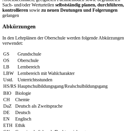
Sach- und/oder Werturteilen
selbstständig planen, durchführen,
kontrollieren
sowie
zu neuen Deutungen und Folgerungen
gelangen
Abkürzungen
In den Lehrplänen der Oberschule werden folgende Abkürzungen
verwendet:
GS
Grundschule
OS
Oberschule
LB
Lernbereich
LBW
Lernbereich mit Wahlcharakter
Ustd.
Unterrichtsstunden
HS/RS
Hauptschulbildungsgang/Realschulbildungsgang
BIO
Biologie
CH
Chemie
DaZ
Deutsch als Zweitsprache
DE
Deutsch
EN
Englisch
ETH
Ethik