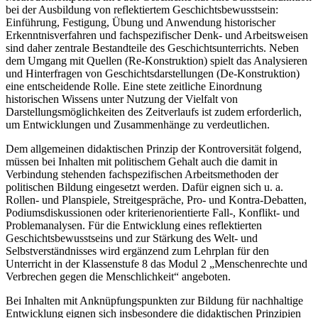
bei der Ausbildung von reflektiertem Geschichtsbewusstsein:
Einführung, Festigung, Übung und Anwendung historischer
Erkenntnisverfahren und fachspezifischer Denk- und Arbeitsweisen
sind daher zentrale Bestandteile des Geschichtsunterrichts. Neben
dem Umgang mit Quellen (Re-Konstruktion) spielt das Analysieren
und Hinterfragen von Geschichtsdarstellungen (De-Konstruktion)
eine entscheidende Rolle. Eine stete zeitliche Einordnung
historischen Wissens unter Nutzung der Vielfalt von
Darstellungsmöglichkeiten des Zeitverlaufs ist zudem erforderlich,
um Entwicklungen und Zusammenhänge zu verdeutlichen.
Dem allgemeinen didaktischen Prinzip der Kontroversität folgend,
müssen bei Inhalten mit politischem Gehalt auch die damit in
Verbindung stehenden fachspezifischen Arbeitsmethoden der
politischen Bildung eingesetzt werden. Dafür eignen sich u. a.
Rollen- und Planspiele, Streitgespräche, Pro- und Kontra-Debatten,
Podiumsdiskussionen oder kriterienorientierte Fall-, Konflikt- und
Problemanalysen. Für die Entwicklung eines reflektierten
Geschichtsbewusstseins und zur Stärkung des Welt- und
Selbstverständnisses wird ergänzend zum Lehrplan für den
Unterricht in der Klassenstufe 8 das Modul 2 „Menschenrechte und
Verbrechen gegen die Menschlichkeit“ angeboten.
Bei Inhalten mit Anknüpfungspunkten zur Bildung für nachhaltige
Entwicklung eignen sich insbesondere die didaktischen Prinzipien