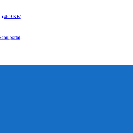
(46.9 KB)
chulportal
!