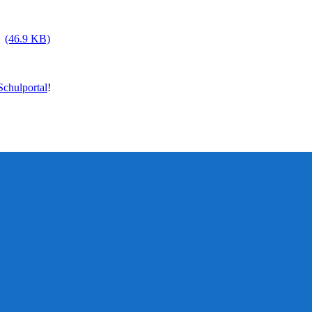
(46.9 KB)
chulportal
!