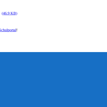
(46.9 KB)
chulportal
!