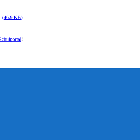
(46.9 KB)
chulportal
!