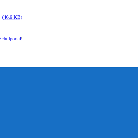
(46.9 KB)
chulportal
!