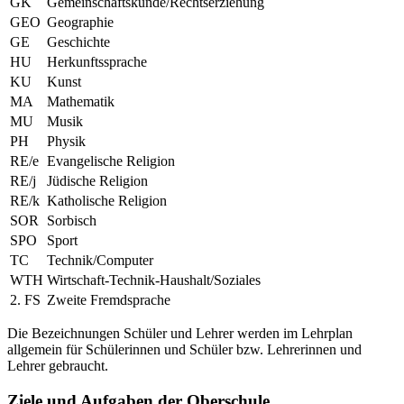
GK
Gemeinschaftskunde/Rechtserziehung
GEO
Geographie
GE
Geschichte
HU
Herkunftssprache
KU
Kunst
MA
Mathematik
MU
Musik
PH
Physik
RE/e
Evangelische Religion
RE/j
Jüdische Religion
RE/k
Katholische Religion
SOR
Sorbisch
SPO
Sport
TC
Technik/Computer
WTH
Wirtschaft-Technik-Haushalt/Soziales
2. FS
Zweite Fremdsprache
Die Bezeichnungen Schüler und Lehrer werden im Lehrplan
allgemein für Schülerinnen und Schüler bzw. Lehrerinnen und
Lehrer gebraucht.
Ziele und Aufgaben der Oberschule