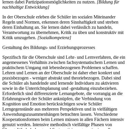
lernen dabei Partizipationsmöglichkeiten zu nutzen.
[Bildung für
nachhaltige Entwicklung]
In der Oberschule erleben die Schüler im sozialen Miteinander
Regeln und Normen, erkennen deren Sinnhaftigkeit und streben
deren Einhaltung an. Sie lernen dabei verlässlich zu handeln,
Verantwortung zu übernehmen, Kritik zu üben und konstruktiv mit
Kritik umzugehen.
[Sozialkompetenz]
Gestaltung des Bildungs- und Erziehungsprozesses
Spezifisch für die Oberschule sind Lehr- und Lernverfahren, die ein
angemessenes Verhältnis zwischen fachsystematischem Lernen und
praktischem Umgang mit lebensbezogenen Problemen schaffen.
Lehren und Lernen an der Oberschule ist daher eher konkret und
praxisbezogen - weniger abstrakt und theoriebezogen. Dabei sind
die Schüler als handelnde und lernende Individuen zu aktivieren
sowie in die Unterrichtsplanung und -gestaltung einzubeziehen.
Erforderlich sind differenzierte Lernangebote, die vorrangig an die
Erfahrungswelt der Schüler anknüpfen, die Verbindung von
Kognition und Emotion berücksichtigen sowie Schüler
Lerngegenstände aus mehreren Perspektiven und in vielfältigen
Anwendungszusammenhängen betrachten lassen. Verschiedene
Kooperationsformen beim Lernen müssen in allen Fächern intensiv
genutzt werden. Intensive methodisch vielfältige Phasen von