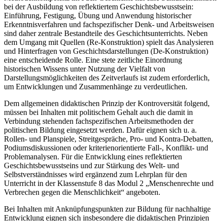
bei der Ausbildung von reflektiertem Geschichtsbewusstsein:
Einführung, Festigung, Übung und Anwendung historischer
Erkenntnisverfahren und fachspezifischer Denk- und Arbeitsweisen
sind daher zentrale Bestandteile des Geschichtsunterrichts. Neben
dem Umgang mit Quellen (Re-Konstruktion) spielt das Analysieren
und Hinterfragen von Geschichtsdarstellungen (De-Konstruktion)
eine entscheidende Rolle. Eine stete zeitliche Einordnung
historischen Wissens unter Nutzung der Vielfalt von
Darstellungsmöglichkeiten des Zeitverlaufs ist zudem erforderlich,
um Entwicklungen und Zusammenhänge zu verdeutlichen.
Dem allgemeinen didaktischen Prinzip der Kontroversität folgend,
müssen bei Inhalten mit politischem Gehalt auch die damit in
Verbindung stehenden fachspezifischen Arbeitsmethoden der
politischen Bildung eingesetzt werden. Dafür eignen sich u. a.
Rollen- und Planspiele, Streitgespräche, Pro- und Kontra-Debatten,
Podiumsdiskussionen oder kriterienorientierte Fall-, Konflikt- und
Problemanalysen. Für die Entwicklung eines reflektierten
Geschichtsbewusstseins und zur Stärkung des Welt- und
Selbstverständnisses wird ergänzend zum Lehrplan für den
Unterricht in der Klassenstufe 8 das Modul 2 „Menschenrechte und
Verbrechen gegen die Menschlichkeit“ angeboten.
Bei Inhalten mit Anknüpfungspunkten zur Bildung für nachhaltige
Entwicklung eignen sich insbesondere die didaktischen Prinzipien