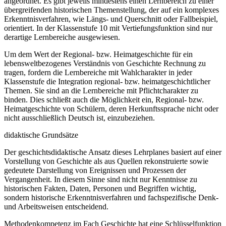
angeordnet. Es gibt jeweils mindestens einen Lernbereich zu einer
übergreifenden historischen Themenstellung, der auf ein komplexes
Erkenntnisverfahren, wie Längs- und Querschnitt oder Fallbeispiel,
orientiert. In der Klassenstufe 10 mit Vertiefungsfunktion sind nur
derartige Lernbereiche ausgewiesen.
Um dem Wert der Regional- bzw. Heimatgeschichte für ein
lebensweltbezogenes Verständnis von Geschichte Rechnung zu
tragen, fordern die Lernbereiche mit Wahlcharakter in jeder
Klassenstufe die Integration regional- bzw. heimatgeschichtlicher
Themen. Sie sind an die Lernbereiche mit Pflichtcharakter zu
binden. Dies schließt auch die Möglichkeit ein, Regional- bzw.
Heimatgeschichte von Schülern, deren Herkunftssprache nicht oder
nicht ausschließlich Deutsch ist, einzubeziehen.
didaktische Grundsätze
Der geschichtsdidaktische Ansatz dieses Lehrplanes basiert auf einer
Vorstellung von Geschichte als aus Quellen rekonstruierte sowie
gedeutete Darstellung von Ereignissen und Prozessen der
Vergangenheit. In diesem Sinne sind nicht nur Kenntnisse zu
historischen Fakten, Daten, Personen und Begriffen wichtig,
sondern historische Erkenntnisverfahren und fachspezifische Denk-
und Arbeitsweisen entscheidend.
Methodenkompetenz im Fach Geschichte hat eine Schlüsselfunktion