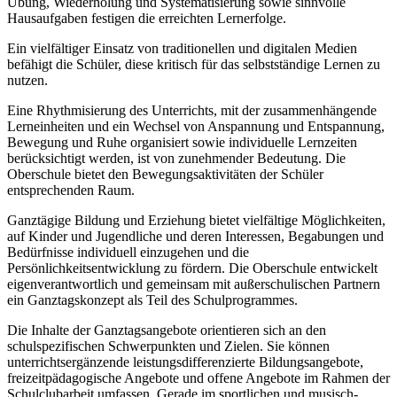
Übung, Wiederholung und Systematisierung sowie sinnvolle
Hausaufgaben festigen die erreichten Lernerfolge.
Ein vielfältiger Einsatz von traditionellen und digitalen Medien
befähigt die Schüler, diese kritisch für das selbstständige Lernen zu
nutzen.
Eine Rhythmisierung des Unterrichts, mit der zusammenhängende
Lerneinheiten und ein Wechsel von Anspannung und Entspannung,
Bewegung und Ruhe organisiert sowie individuelle Lernzeiten
berücksichtigt werden, ist von zunehmender Bedeutung. Die
Oberschule bietet den Bewegungsaktivitäten der Schüler
entsprechenden Raum.
Ganztägige Bildung und Erziehung bietet vielfältige Möglichkeiten,
auf Kinder und Jugendliche und deren Interessen, Begabungen und
Bedürfnisse individuell einzugehen und die
Persönlichkeitsentwicklung zu fördern. Die Oberschule entwickelt
eigenverantwortlich und gemeinsam mit außerschulischen Partnern
ein Ganztagskonzept als Teil des Schulprogrammes.
Die Inhalte der Ganztagsangebote orientieren sich an den
schulspezifischen Schwerpunkten und Zielen. Sie können
unterrichtsergänzende leistungsdifferenzierte Bildungsangebote,
freizeitpädagogische Angebote und offene Angebote im Rahmen der
Schulclubarbeit umfassen. Gerade im sportlichen und musisch-