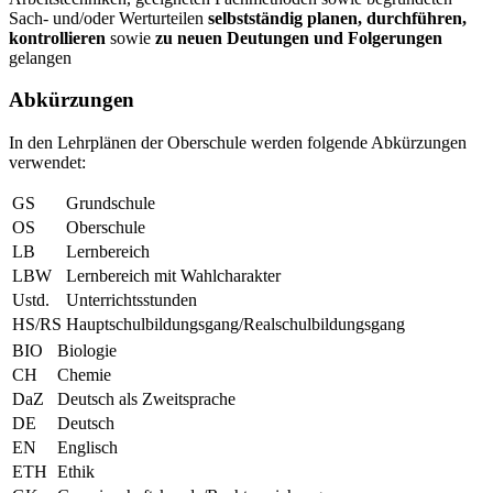
Sach- und/oder Werturteilen
selbstständig planen, durchführen,
kontrollieren
sowie
zu neuen Deutungen und Folgerungen
gelangen
Abkürzungen
In den Lehrplänen der Oberschule werden folgende Abkürzungen
verwendet:
GS
Grundschule
OS
Oberschule
LB
Lernbereich
LBW
Lernbereich mit Wahlcharakter
Ustd.
Unterrichtsstunden
HS/RS
Hauptschulbildungsgang/Realschulbildungsgang
BIO
Biologie
CH
Chemie
DaZ
Deutsch als Zweitsprache
DE
Deutsch
EN
Englisch
ETH
Ethik