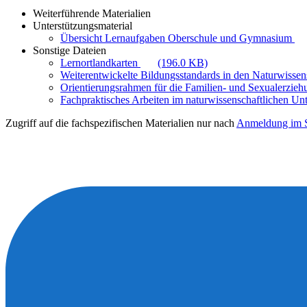
Weiterführende Materialien
Unterstützungsmaterial
Übersicht Lernaufgaben Oberschule und Gymnasium
Sonstige Dateien
Lernortlandkarten
(196.0 KB)
Weiterentwickelte Bildungsstandards in den Naturwisse
Orientierungsrahmen für die Familien- und Sexualerzie
Fachpraktisches Arbeiten im naturwissenschaftlichen Unt
Zugriff auf die fachspezifischen Materialien nur nach
Anmeldung im S