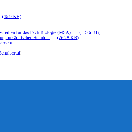
(46.9 KB)
nschaften für das Fach Biologie (MSA)
(115.6 KB)
hung an sächischen Schulen
(265.8 KB)
erricht
chulportal
!