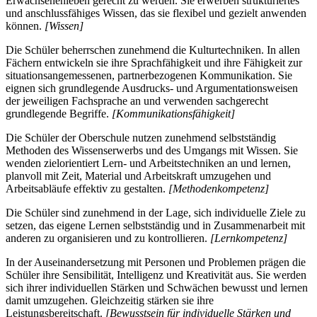
Erwachsenenleben gerecht zu werden. Sie erwerben strukturiertes
und anschlussfähiges Wissen, das sie flexibel und gezielt anwenden
können.
[Wissen]
Die Schüler beherrschen zunehmend die Kulturtechniken. In allen
Fächern entwickeln sie ihre Sprachfähigkeit und ihre Fähigkeit zur
situationsangemessenen, partnerbezogenen Kommunikation. Sie
eignen sich grundlegende Ausdrucks- und Argumentationsweisen
der jeweiligen Fachsprache an und verwenden sachgerecht
grundlegende Begriffe.
[Kommunikationsfähigkeit]
Die Schüler der Oberschule nutzen zunehmend selbstständig
Methoden des Wissenserwerbs und des Umgangs mit Wissen. Sie
wenden zielorientiert Lern- und Arbeitstechniken an und lernen,
planvoll mit Zeit, Material und Arbeitskraft umzugehen und
Arbeitsabläufe effektiv zu gestalten.
[Methodenkompetenz]
Die Schüler sind zunehmend in der Lage, sich individuelle Ziele zu
setzen, das eigene Lernen selbstständig und in Zusammenarbeit mit
anderen zu organisieren und zu kontrollieren.
[Lernkompetenz]
In der Auseinandersetzung mit Personen und Problemen prägen die
Schüler ihre Sensibilität, Intelligenz und Kreativität aus. Sie werden
sich ihrer individuellen Stärken und Schwächen bewusst und lernen
damit umzugehen. Gleichzeitig stärken sie ihre
Leistungsbereitschaft.
[Bewusstsein für individuelle Stärken und