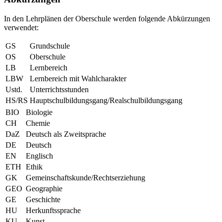
In den Lehrplänen der Oberschule werden folgende Abkürzungen
verwendet:
GS
Grundschule
OS
Oberschule
LB
Lernbereich
LBW
Lernbereich mit Wahlcharakter
Ustd.
Unterrichtsstunden
HS/RS
Hauptschulbildungsgang/Realschulbildungsgang
BIO
Biologie
CH
Chemie
DaZ
Deutsch als Zweitsprache
DE
Deutsch
EN
Englisch
ETH
Ethik
GK
Gemeinschaftskunde/Rechtserziehung
GEO
Geographie
GE
Geschichte
HU
Herkunftssprache
KU
Kunst