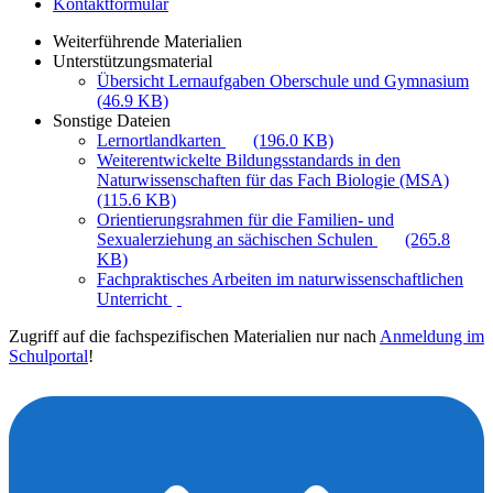
Kontaktformular
Weiterführende Materialien
Unterstützungsmaterial
Übersicht Lernaufgaben Oberschule und Gymnasium
(46.9 KB)
Sonstige Dateien
Lernortlandkarten
(196.0 KB)
Weiterentwickelte Bildungsstandards in den
Naturwissenschaften für das Fach Biologie (MSA)
(115.6 KB)
Orientierungsrahmen für die Familien- und
Sexualerziehung an sächischen Schulen
(265.8
KB)
Fachpraktisches Arbeiten im naturwissenschaftlichen
Unterricht
Zugriff auf die fachspezifischen Materialien nur nach
Anmeldung im
Schulportal
!