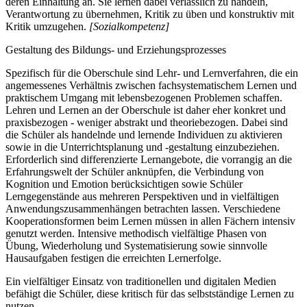
deren Einhaltung an. Sie lernen dabei verlässlich zu handeln,
Verantwortung zu übernehmen, Kritik zu üben und konstruktiv mit
Kritik umzugehen.
[Sozialkompetenz]
Gestaltung des Bildungs- und Erziehungsprozesses
Spezifisch für die Oberschule sind Lehr- und Lernverfahren, die ein
angemessenes Verhältnis zwischen fachsystematischem Lernen und
praktischem Umgang mit lebensbezogenen Problemen schaffen.
Lehren und Lernen an der Oberschule ist daher eher konkret und
praxisbezogen - weniger abstrakt und theoriebezogen. Dabei sind
die Schüler als handelnde und lernende Individuen zu aktivieren
sowie in die Unterrichtsplanung und -gestaltung einzubeziehen.
Erforderlich sind differenzierte Lernangebote, die vorrangig an die
Erfahrungswelt der Schüler anknüpfen, die Verbindung von
Kognition und Emotion berücksichtigen sowie Schüler
Lerngegenstände aus mehreren Perspektiven und in vielfältigen
Anwendungszusammenhängen betrachten lassen. Verschiedene
Kooperationsformen beim Lernen müssen in allen Fächern intensiv
genutzt werden. Intensive methodisch vielfältige Phasen von
Übung, Wiederholung und Systematisierung sowie sinnvolle
Hausaufgaben festigen die erreichten Lernerfolge.
Ein vielfältiger Einsatz von traditionellen und digitalen Medien
befähigt die Schüler, diese kritisch für das selbstständige Lernen zu
nutzen.