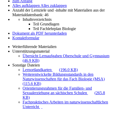
zum Anfang
Alles aufklappen
Alles zuklappen
Anzahl der Lernziele und -inhalte mit Materialien aus der
Materialdatenbank: 46
Inhaltsverzeichnis
Teil Grundlagen
Teil Fachlehrplan Biologie
Dokument als PDF herunterladen
Kontaktformular
Weiterführende Materialien
Unterstützungsmaterial
Übersicht Lernaufgaben Oberschule und Gymnasium
(46.9 KB)
Sonstige Dateien
Lernortlandkarten
(196.0 KB)
Weiterentwickelte Bildungsstandards in den
Naturwissenschaften für das Fach Biologie (MSA)
(115.6 KB)
Orientierungsrahmen für die Familien- und
Sexualerziehung an sächischen Schulen
(265.8
KB)
Fachpraktisches Arbeiten im naturwissenschaftlichen
Unterricht