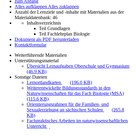
zum Anfang
Alles aufklappen
Alles zuklappen
Anzahl der Lernziele und -inhalte mit Materialien aus der
Materialdatenbank: 46
Inhaltsverzeichnis
Teil Grundlagen
Teil Fachlehrplan Biologie
Dokument als PDF herunterladen
Kontaktformular
Weiterführende Materialien
Unterstützungsmaterial
Übersicht Lernaufgaben Oberschule und Gymnasium
(46.9 KB)
Sonstige Dateien
Lernortlandkarten
(196.0 KB)
Weiterentwickelte Bildungsstandards in den
Naturwissenschaften für das Fach Biologie (MSA)
(115.6 KB)
Orientierungsrahmen für die Familien- und
Sexualerziehung an sächischen Schulen
(265.8
KB)
Fachpraktisches Arbeiten im naturwissenschaftlichen
Unterricht