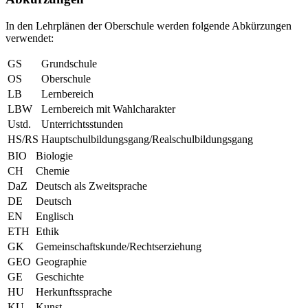
In den Lehrplänen der Oberschule werden folgende Abkürzungen
verwendet:
GS
Grundschule
OS
Oberschule
LB
Lernbereich
LBW
Lernbereich mit Wahlcharakter
Ustd.
Unterrichtsstunden
HS/RS
Hauptschulbildungsgang/Realschulbildungsgang
BIO
Biologie
CH
Chemie
DaZ
Deutsch als Zweitsprache
DE
Deutsch
EN
Englisch
ETH
Ethik
GK
Gemeinschaftskunde/Rechtserziehung
GEO
Geographie
GE
Geschichte
HU
Herkunftssprache
KU
Kunst