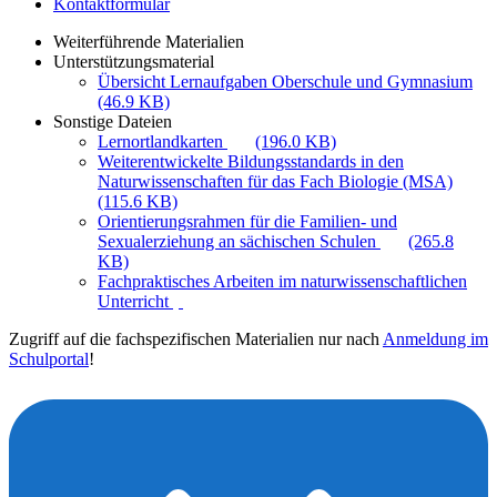
Kontaktformular
Weiterführende Materialien
Unterstützungsmaterial
Übersicht Lernaufgaben Oberschule und Gymnasium
(46.9 KB)
Sonstige Dateien
Lernortlandkarten
(196.0 KB)
Weiterentwickelte Bildungsstandards in den
Naturwissenschaften für das Fach Biologie (MSA)
(115.6 KB)
Orientierungsrahmen für die Familien- und
Sexualerziehung an sächischen Schulen
(265.8
KB)
Fachpraktisches Arbeiten im naturwissenschaftlichen
Unterricht
Zugriff auf die fachspezifischen Materialien nur nach
Anmeldung im
Schulportal
!