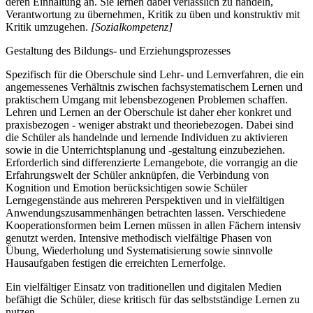
deren Einhaltung an. Sie lernen dabei verlässlich zu handeln,
Verantwortung zu übernehmen, Kritik zu üben und konstruktiv mit
Kritik umzugehen.
[Sozialkompetenz]
Gestaltung des Bildungs- und Erziehungsprozesses
Spezifisch für die Oberschule sind Lehr- und Lernverfahren, die ein
angemessenes Verhältnis zwischen fachsystematischem Lernen und
praktischem Umgang mit lebensbezogenen Problemen schaffen.
Lehren und Lernen an der Oberschule ist daher eher konkret und
praxisbezogen - weniger abstrakt und theoriebezogen. Dabei sind
die Schüler als handelnde und lernende Individuen zu aktivieren
sowie in die Unterrichtsplanung und -gestaltung einzubeziehen.
Erforderlich sind differenzierte Lernangebote, die vorrangig an die
Erfahrungswelt der Schüler anknüpfen, die Verbindung von
Kognition und Emotion berücksichtigen sowie Schüler
Lerngegenstände aus mehreren Perspektiven und in vielfältigen
Anwendungszusammenhängen betrachten lassen. Verschiedene
Kooperationsformen beim Lernen müssen in allen Fächern intensiv
genutzt werden. Intensive methodisch vielfältige Phasen von
Übung, Wiederholung und Systematisierung sowie sinnvolle
Hausaufgaben festigen die erreichten Lernerfolge.
Ein vielfältiger Einsatz von traditionellen und digitalen Medien
befähigt die Schüler, diese kritisch für das selbstständige Lernen zu
nutzen.