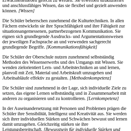
Erwachsenenleben gerecht zu werden. Sie erwerben strukturiertes
und anschlussfähiges Wissen, das sie flexibel und gezielt anwenden
können.
[Wissen]
Die Schüler beherrschen zunehmend die Kulturtechniken. In allen
Fächern entwickeln sie ihre Sprachfähigkeit und ihre Fähigkeit zur
situationsangemessenen, partnerbezogenen Kommunikation. Sie
eignen sich grundlegende Ausdrucks- und Argumentationsweisen
der jeweiligen Fachsprache an und verwenden sachgerecht
grundlegende Begriffe.
[Kommunikationsfähigkeit]
Die Schüler der Oberschule nutzen zunehmend selbstständig
Methoden des Wissenserwerbs und des Umgangs mit Wissen. Sie
wenden zielorientiert Lern- und Arbeitstechniken an und lernen,
planvoll mit Zeit, Material und Arbeitskraft umzugehen und
Arbeitsabläufe effektiv zu gestalten.
[Methodenkompetenz]
Die Schüler sind zunehmend in der Lage, sich individuelle Ziele zu
setzen, das eigene Lernen selbstständig und in Zusammenarbeit mit
anderen zu organisieren und zu kontrollieren.
[Lernkompetenz]
In der Auseinandersetzung mit Personen und Problemen prägen die
Schüler ihre Sensibilität, Intelligenz und Kreativität aus. Sie werden
sich ihrer individuellen Stärken und Schwächen bewusst und lernen
damit umzugehen. Gleichzeitig stärken sie ihre
Leistungsbereitschaft.
[Bewusstsein für individuelle Stärken und