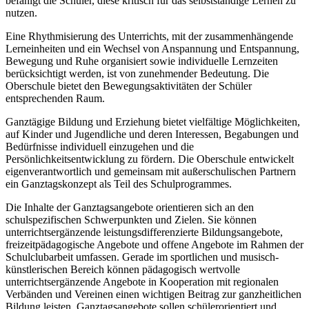
befähigt die Schüler, diese kritisch für das selbstständige Lernen zu
nutzen.
Eine Rhythmisierung des Unterrichts, mit der zusammenhängende
Lerneinheiten und ein Wechsel von Anspannung und Entspannung,
Bewegung und Ruhe organisiert sowie individuelle Lernzeiten
berücksichtigt werden, ist von zunehmender Bedeutung. Die
Oberschule bietet den Bewegungsaktivitäten der Schüler
entsprechenden Raum.
Ganztägige Bildung und Erziehung bietet vielfältige Möglichkeiten,
auf Kinder und Jugendliche und deren Interessen, Begabungen und
Bedürfnisse individuell einzugehen und die
Persönlichkeitsentwicklung zu fördern. Die Oberschule entwickelt
eigenverantwortlich und gemeinsam mit außerschulischen Partnern
ein Ganztagskonzept als Teil des Schulprogrammes.
Die Inhalte der Ganztagsangebote orientieren sich an den
schulspezifischen Schwerpunkten und Zielen. Sie können
unterrichtsergänzende leistungsdifferenzierte Bildungsangebote,
freizeitpädagogische Angebote und offene Angebote im Rahmen der
Schulclubarbeit umfassen. Gerade im sportlichen und musisch-
künstlerischen Bereich können pädagogisch wertvolle
unterrichtsergänzende Angebote in Kooperation mit regionalen
Verbänden und Vereinen einen wichtigen Beitrag zur ganzheitlichen
Bildung leisten. Ganztagsangebote sollen schülerorientiert und