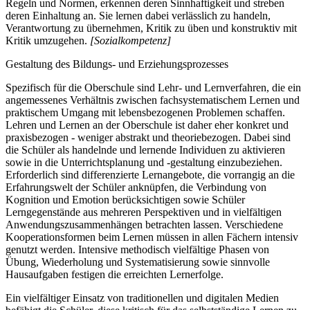
Regeln und Normen, erkennen deren Sinnhaftigkeit und streben
deren Einhaltung an. Sie lernen dabei verlässlich zu handeln,
Verantwortung zu übernehmen, Kritik zu üben und konstruktiv mit
Kritik umzugehen.
[Sozialkompetenz]
Gestaltung des Bildungs- und Erziehungsprozesses
Spezifisch für die Oberschule sind Lehr- und Lernverfahren, die ein
angemessenes Verhältnis zwischen fachsystematischem Lernen und
praktischem Umgang mit lebensbezogenen Problemen schaffen.
Lehren und Lernen an der Oberschule ist daher eher konkret und
praxisbezogen - weniger abstrakt und theoriebezogen. Dabei sind
die Schüler als handelnde und lernende Individuen zu aktivieren
sowie in die Unterrichtsplanung und -gestaltung einzubeziehen.
Erforderlich sind differenzierte Lernangebote, die vorrangig an die
Erfahrungswelt der Schüler anknüpfen, die Verbindung von
Kognition und Emotion berücksichtigen sowie Schüler
Lerngegenstände aus mehreren Perspektiven und in vielfältigen
Anwendungszusammenhängen betrachten lassen. Verschiedene
Kooperationsformen beim Lernen müssen in allen Fächern intensiv
genutzt werden. Intensive methodisch vielfältige Phasen von
Übung, Wiederholung und Systematisierung sowie sinnvolle
Hausaufgaben festigen die erreichten Lernerfolge.
Ein vielfältiger Einsatz von traditionellen und digitalen Medien