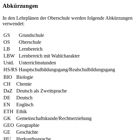
Abkürzungen
In den Lehrplänen der Oberschule werden folgende Abkürzungen
verwendet:
GS
Grundschule
OS
Oberschule
LB
Lernbereich
LBW
Lernbereich mit Wahlcharakter
Ustd.
Unterrichtsstunden
HS/RS
Hauptschulbildungsgang/Realschulbildungsgang
BIO
Biologie
CH
Chemie
DaZ
Deutsch als Zweitsprache
DE
Deutsch
EN
Englisch
ETH
Ethik
GK
Gemeinschaftskunde/Rechtserziehung
GEO
Geographie
GE
Geschichte
HU
Herkunftssprache