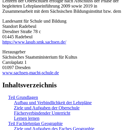
Lehrern der Oberschulen erfolgte nach Abschluss der Phase der
begleiteten Lehrplaneinführung 2009 sowie 2019 in
Zusammenarbeit mit dem Sächsischen Bildungsinstitut bzw. dem
Landesamt für Schule und Bildung
Standort Radebeul
Dresdner Straße 78 c
01445 Radebeul
https://www.lasub.smk.sachsen.de/
Herausgeber
Sächsisches Staatsministerium für Kultus
Carolaplatz 1
01097 Dresden
www.sachsen-macht-schule.de
Inhaltsverzeichnis
Teil Grundlagen
Aufbau und Verbindlichkeit der Lehrpläne
Ziele und Aufgaben der Oberschule
Fächerverbindender Unterricht
Lernen lernen
Teil Fachlehrplan Geographie
Ziele und Aufgaben des Faches Geographie