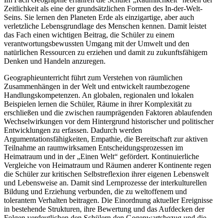
Zeitlichkeit als eine der grundsätzlichen Formen des In-der-Welt-
Seins. Sie lernen den Planeten Erde als einzigartige, aber auch
verletzliche Lebensgrundlage des Menschen kennen. Damit leistet
das Fach einen wichtigen Beitrag, die Schüler zu einem
verantwortungsbewussten Umgang mit der Umwelt und den
natürlichen Ressourcen zu erziehen und damit zu zukunftsfähigem
Denken und Handeln anzuregen.
Geographieunterricht führt zum Verstehen von räumlichen
Zusammenhängen in der Welt und entwickelt raumbezogene
Handlungskompetenzen. An globalen, regionalen und lokalen
Beispielen lernen die Schüler, Räume in ihrer Komplexität zu
erschließen und die zwischen raumprägenden Faktoren ablaufenden
Wechselwirkungen vor dem Hintergrund historischer und politischer
Entwicklungen zu erfassen. Dadurch werden
Argumentationsfähigkeiten, Empathie, die Bereitschaft zur aktiven
Teilnahme an raumwirksamen Entscheidungsprozessen im
Heimatraum und in der „Einen Welt“ gefördert. Kontinuierliche
Vergleiche von Heimatraum und Räumen anderer Kontinente regen
die Schüler zur kritischen Selbstreflexion ihrer eigenen Lebenswelt
und Lebensweise an. Damit sind Lernprozesse der interkulturellen
Bildung und Erziehung verbunden, die zu weltoffenem und
tolerantem Verhalten beitragen. Die Einordnung aktueller Ereignisse
in bestehende Strukturen, ihre Bewertung und das Aufdecken der
Folgen verdeutlichen den Schülern den Gegenwartsbezug und die