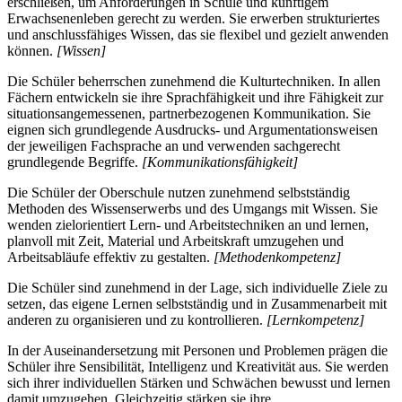
erschließen, um Anforderungen in Schule und künftigem
Erwachsenenleben gerecht zu werden. Sie erwerben strukturiertes
und anschlussfähiges Wissen, das sie flexibel und gezielt anwenden
können.
[Wissen]
Die Schüler beherrschen zunehmend die Kulturtechniken. In allen
Fächern entwickeln sie ihre Sprachfähigkeit und ihre Fähigkeit zur
situationsangemessenen, partnerbezogenen Kommunikation. Sie
eignen sich grundlegende Ausdrucks- und Argumentationsweisen
der jeweiligen Fachsprache an und verwenden sachgerecht
grundlegende Begriffe.
[Kommunikationsfähigkeit]
Die Schüler der Oberschule nutzen zunehmend selbstständig
Methoden des Wissenserwerbs und des Umgangs mit Wissen. Sie
wenden zielorientiert Lern- und Arbeitstechniken an und lernen,
planvoll mit Zeit, Material und Arbeitskraft umzugehen und
Arbeitsabläufe effektiv zu gestalten.
[Methodenkompetenz]
Die Schüler sind zunehmend in der Lage, sich individuelle Ziele zu
setzen, das eigene Lernen selbstständig und in Zusammenarbeit mit
anderen zu organisieren und zu kontrollieren.
[Lernkompetenz]
In der Auseinandersetzung mit Personen und Problemen prägen die
Schüler ihre Sensibilität, Intelligenz und Kreativität aus. Sie werden
sich ihrer individuellen Stärken und Schwächen bewusst und lernen
damit umzugehen. Gleichzeitig stärken sie ihre