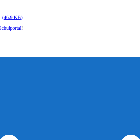
(46.9 KB)
chulportal
!