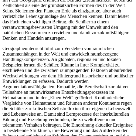
Zeitlichkeit als eine der grundsätzlichen Formen des In-der-Welt-
Seins. Sie lernen den Planeten Erde als einzigartige, aber auch
verletzliche Lebensgrundlage des Menschen kennen. Damit leistet
das Fach einen wichtigen Beitrag, die Schüler zu einem
verantwortungsbewussten Umgang mit der Umwelt und den
natürlichen Ressourcen zu erziehen und damit zu zukunftsfähigem
Denken und Handeln anzuregen.
Geographieunterricht führt zum Verstehen von räumlichen
Zusammenhängen in der Welt und entwickelt raumbezogene
Handlungskompetenzen. An globalen, regionalen und lokalen
Beispielen lernen die Schüler, Räume in ihrer Komplexität zu
erschließen und die zwischen raumprägenden Faktoren ablaufenden
Wechselwirkungen vor dem Hintergrund historischer und politischer
Entwicklungen zu erfassen. Dadurch werden
Argumentationsfähigkeiten, Empathie, die Bereitschaft zur aktiven
Teilnahme an raumwirksamen Entscheidungsprozessen im
Heimatraum und in der „Einen Welt“ gefördert. Kontinuierliche
Vergleiche von Heimatraum und Räumen anderer Kontinente regen
die Schüler zur kritischen Selbstreflexion ihrer eigenen Lebenswelt
und Lebensweise an. Damit sind Lernprozesse der interkulturellen
Bildung und Erziehung verbunden, die zu weltoffenem und
tolerantem Verhalten beitragen. Die Einordnung aktueller Ereignisse
in bestehende Strukturen, ihre Bewertung und das Aufdecken der
Folgen verdeutlichen den Schülern den Gegenwartsbezug und die