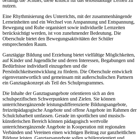
befähigt die Schüler, diese kritisch für das selbstständige Lernen zu
nutzen.
Eine Rhythmisierung des Unterrichts, mit der zusammenhängende
Lerneinheiten und ein Wechsel von Anspannung und Entspannung,
Bewegung und Ruhe organisiert sowie individuelle Lernzeiten
berücksichtigt werden, ist von zunehmender Bedeutung. Die
Oberschule bietet den Bewegungsaktivitäten der Schüler
entsprechenden Raum.
Ganztägige Bildung und Erziehung bietet vielfältige Möglichkeiten,
auf Kinder und Jugendliche und deren Interessen, Begabungen und
Bedürfnisse individuell einzugehen und die
Persönlichkeitsentwicklung zu fördern. Die Oberschule entwickelt
eigenverantwortlich und gemeinsam mit außerschulischen Partnern
ein Ganztagskonzept als Teil des Schulprogrammes.
Die Inhalte der Ganztagsangebote orientieren sich an den
schulspezifischen Schwerpunkten und Zielen. Sie können
unterrichtsergänzende leistungsdifferenzierte Bildungsangebote,
freizeitpädagogische Angebote und offene Angebote im Rahmen der
Schulclubarbeit umfassen. Gerade im sportlichen und musisch-
künstlerischen Bereich können pädagogisch wertvolle
unterrichtsergänzende Angebote in Kooperation mit regionalen
Verbänden und Vereinen einen wichtigen Beitrag zur ganzheitlichen
Bildung leisten. Ganztagsangebote sollen schülerorientiert und