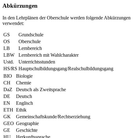
Abkürzungen
In den Lehrplänen der Oberschule werden folgende Abkürzungen
verwendet:
GS
Grundschule
OS
Oberschule
LB
Lernbereich
LBW
Lernbereich mit Wahlcharakter
Ustd.
Unterrichtsstunden
HS/RS
Hauptschulbildungsgang/Realschulbildungsgang
BIO
Biologie
CH
Chemie
DaZ
Deutsch als Zweitsprache
DE
Deutsch
EN
Englisch
ETH
Ethik
GK
Gemeinschaftskunde/Rechtserziehung
GEO
Geographie
GE
Geschichte
HU
Herkunftssprache