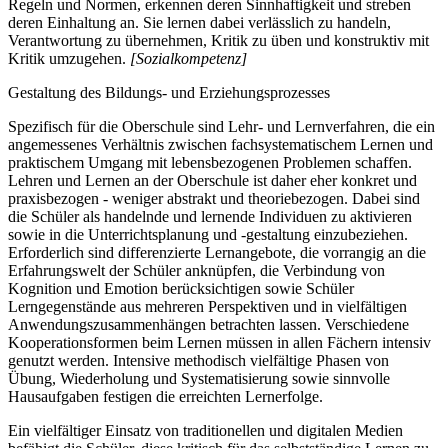
Regeln und Normen, erkennen deren Sinnhaftigkeit und streben
deren Einhaltung an. Sie lernen dabei verlässlich zu handeln,
Verantwortung zu übernehmen, Kritik zu üben und konstruktiv mit
Kritik umzugehen.
[Sozialkompetenz]
Gestaltung des Bildungs- und Erziehungsprozesses
Spezifisch für die Oberschule sind Lehr- und Lernverfahren, die ein
angemessenes Verhältnis zwischen fachsystematischem Lernen und
praktischem Umgang mit lebensbezogenen Problemen schaffen.
Lehren und Lernen an der Oberschule ist daher eher konkret und
praxisbezogen - weniger abstrakt und theoriebezogen. Dabei sind
die Schüler als handelnde und lernende Individuen zu aktivieren
sowie in die Unterrichtsplanung und -gestaltung einzubeziehen.
Erforderlich sind differenzierte Lernangebote, die vorrangig an die
Erfahrungswelt der Schüler anknüpfen, die Verbindung von
Kognition und Emotion berücksichtigen sowie Schüler
Lerngegenstände aus mehreren Perspektiven und in vielfältigen
Anwendungszusammenhängen betrachten lassen. Verschiedene
Kooperationsformen beim Lernen müssen in allen Fächern intensiv
genutzt werden. Intensive methodisch vielfältige Phasen von
Übung, Wiederholung und Systematisierung sowie sinnvolle
Hausaufgaben festigen die erreichten Lernerfolge.
Ein vielfältiger Einsatz von traditionellen und digitalen Medien