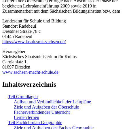
Lehrern der Oberschulen erfolgte nach Abschluss der Phase der
begleiteten Lehrplaneinführung 2009 sowie 2019 in
Zusammenarbeit mit dem Sächsischen Bildungsinstitut bzw. dem
Landesamt für Schule und Bildung
Standort Radebeul
Dresdner Straße 78 c
01445 Radebeul
https://www.lasub.smk.sachsen.de/
Herausgeber
Sächsisches Staatsministerium für Kultus
Carolaplatz 1
01097 Dresden
www.sachsen-macht-schule.de
Inhaltsverzeichnis
Teil Grundlagen
Aufbau und Verbindlichkeit der Lehrpläne
Ziele und Aufgaben der Oberschule
Fächerverbindender Unterricht
Lernen lernen
Teil Fachlehrplan Geographie
Ziele und Aufgaben des Faches Geographie