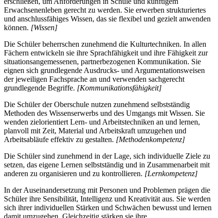
erschließen, um Anforderungen in Schule und künftigem
Erwachsenenleben gerecht zu werden. Sie erwerben strukturiertes
und anschlussfähiges Wissen, das sie flexibel und gezielt anwenden
können.
[Wissen]
Die Schüler beherrschen zunehmend die Kulturtechniken. In allen
Fächern entwickeln sie ihre Sprachfähigkeit und ihre Fähigkeit zur
situationsangemessenen, partnerbezogenen Kommunikation. Sie
eignen sich grundlegende Ausdrucks- und Argumentationsweisen
der jeweiligen Fachsprache an und verwenden sachgerecht
grundlegende Begriffe.
[Kommunikationsfähigkeit]
Die Schüler der Oberschule nutzen zunehmend selbstständig
Methoden des Wissenserwerbs und des Umgangs mit Wissen. Sie
wenden zielorientiert Lern- und Arbeitstechniken an und lernen,
planvoll mit Zeit, Material und Arbeitskraft umzugehen und
Arbeitsabläufe effektiv zu gestalten.
[Methodenkompetenz]
Die Schüler sind zunehmend in der Lage, sich individuelle Ziele zu
setzen, das eigene Lernen selbstständig und in Zusammenarbeit mit
anderen zu organisieren und zu kontrollieren.
[Lernkompetenz]
In der Auseinandersetzung mit Personen und Problemen prägen die
Schüler ihre Sensibilität, Intelligenz und Kreativität aus. Sie werden
sich ihrer individuellen Stärken und Schwächen bewusst und lernen
damit umzugehen. Gleichzeitig stärken sie ihre