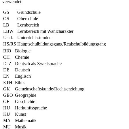
verwendet:
GS
Grundschule
OS
Oberschule
LB
Lernbereich
LBW
Lernbereich mit Wahlcharakter
Ustd.
Unterrichtsstunden
HS/RS
Hauptschulbildungsgang/Realschulbildungsgang
BIO
Biologie
CH
Chemie
DaZ
Deutsch als Zweitsprache
DE
Deutsch
EN
Englisch
ETH
Ethik
GK
Gemeinschaftskunde/Rechtserziehung
GEO
Geographie
GE
Geschichte
HU
Herkunftssprache
KU
Kunst
MA
Mathematik
MU
Musik