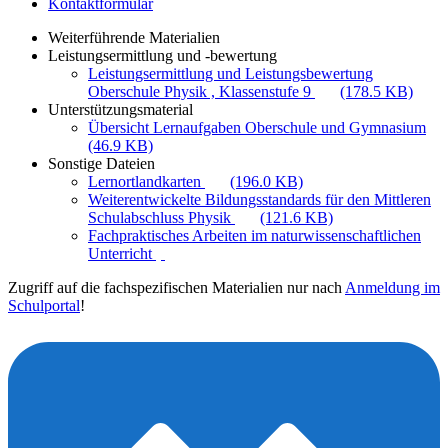
Kontaktformular
Weiterführende Materialien
Leistungsermittlung und -bewertung
Leistungsermittlung und Leistungsbewertung
Oberschule Physik , Klassenstufe 9
(178.5 KB)
Unterstützungsmaterial
Übersicht Lernaufgaben Oberschule und Gymnasium
(46.9 KB)
Sonstige Dateien
Lernortlandkarten
(196.0 KB)
Weiterentwickelte Bildungsstandards für den Mittleren
Schulabschluss Physik
(121.6 KB)
Fachpraktisches Arbeiten im naturwissenschaftlichen
Unterricht
Zugriff auf die fachspezifischen Materialien nur nach
Anmeldung im
Schulportal
!