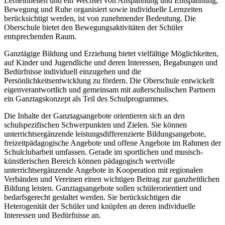
Lerneinheiten und ein Wechsel von Anspannung und Entspannung,
Bewegung und Ruhe organisiert sowie individuelle Lernzeiten
berücksichtigt werden, ist von zunehmender Bedeutung. Die
Oberschule bietet den Bewegungsaktivitäten der Schüler
entsprechenden Raum.
Ganztägige Bildung und Erziehung bietet vielfältige Möglichkeiten,
auf Kinder und Jugendliche und deren Interessen, Begabungen und
Bedürfnisse individuell einzugehen und die
Persönlichkeitsentwicklung zu fördern. Die Oberschule entwickelt
eigenverantwortlich und gemeinsam mit außerschulischen Partnern
ein Ganztagskonzept als Teil des Schulprogrammes.
Die Inhalte der Ganztagsangebote orientieren sich an den
schulspezifischen Schwerpunkten und Zielen. Sie können
unterrichtsergänzende leistungsdifferenzierte Bildungsangebote,
freizeitpädagogische Angebote und offene Angebote im Rahmen der
Schulclubarbeit umfassen. Gerade im sportlichen und musisch-
künstlerischen Bereich können pädagogisch wertvolle
unterrichtsergänzende Angebote in Kooperation mit regionalen
Verbänden und Vereinen einen wichtigen Beitrag zur ganzheitlichen
Bildung leisten. Ganztagsangebote sollen schülerorientiert und
bedarfsgerecht gestaltet werden. Sie berücksichtigen die
Heterogenität der Schüler und knüpfen an deren individuelle
Interessen und Bedürfnisse an.