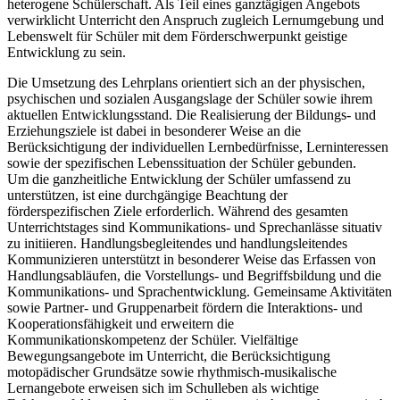
heterogene Schülerschaft. Als Teil eines ganztägigen Angebots
verwirklicht Unterricht den Anspruch zugleich Lernumgebung und
Lebenswelt für Schüler mit dem Förderschwerpunkt geistige
Entwicklung zu sein.
Die Umsetzung des Lehrplans orientiert sich an der physischen,
psychischen und sozialen Ausgangslage der Schüler sowie ihrem
aktuellen Entwicklungsstand. Die Realisierung der Bildungs- und
Erziehungsziele ist dabei in besonderer Weise an die
Berücksichtigung der individuellen Lernbedürfnisse, Lerninteressen
sowie der spezifischen Lebenssituation der Schüler gebunden.
Um die ganzheitliche Entwicklung der Schüler umfassend zu
unterstützen, ist eine durchgängige Beachtung der
förderspezifischen Ziele erforderlich. Während des gesamten
Unterrichtstages sind Kommunikations- und Sprechanlässe situativ
zu initiieren. Handlungsbegleitendes und handlungsleitendes
Kommunizieren unterstützt in besonderer Weise das Erfassen von
Handlungsabläufen, die Vorstellungs- und Begriffsbildung und die
Kommunikations- und Sprachentwicklung. Gemeinsame Aktivitäten
sowie Partner- und Gruppenarbeit fördern die Interaktions- und
Kooperationsfähigkeit und erweitern die
Kommunikationskompetenz der Schüler. Vielfältige
Bewegungsangebote im Unterricht, die Berücksichtigung
motopädischer Grundsätze sowie rhythmisch-musikalische
Lernangebote erweisen sich im Schulleben als wichtige