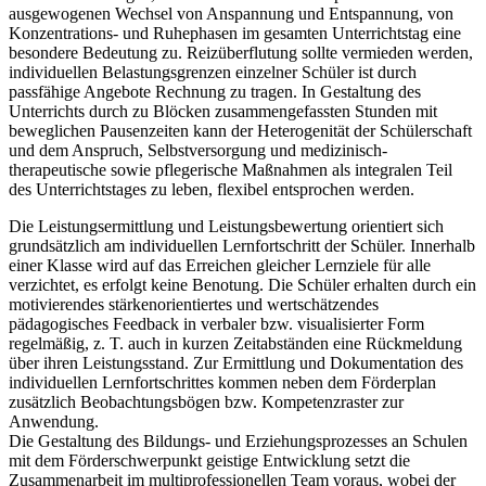
ausgewogenen Wechsel von Anspannung und Entspannung, von
Konzentrations- und Ruhephasen im gesamten Unterrichtstag eine
besondere Bedeutung zu. Reizüberflutung sollte vermieden werden,
individuellen Belastungsgrenzen einzelner Schüler ist durch
passfähige Angebote Rechnung zu tragen. In Gestaltung des
Unterrichts durch zu Blöcken zusammengefassten Stunden mit
beweglichen Pausenzeiten kann der Heterogenität der Schülerschaft
und dem Anspruch, Selbstversorgung und medizinisch-
therapeutische sowie pflegerische Maßnahmen als integralen Teil
des Unterrichtstages zu leben, flexibel entsprochen werden.
Die Leistungsermittlung und Leistungsbewertung orientiert sich
grundsätzlich am individuellen Lernfortschritt der Schüler. Innerhalb
einer Klasse wird auf das Erreichen gleicher Lernziele für alle
verzichtet, es erfolgt keine Benotung. Die Schüler erhalten durch ein
motivierendes stärkenorientiertes und wertschätzendes
pädagogisches Feedback in verbaler bzw. visualisierter Form
regelmäßig, z. T. auch in kurzen Zeitabständen eine Rückmeldung
über ihren Leistungsstand. Zur Ermittlung und Dokumentation des
individuellen Lernfortschrittes kommen neben dem Förderplan
zusätzlich Beobachtungsbögen bzw. Kompetenzraster zur
Anwendung.
Die Gestaltung des Bildungs- und Erziehungsprozesses an Schulen
mit dem Förderschwerpunkt geistige Entwicklung setzt die
Zusammenarbeit im multiprofessionellen Team voraus, wobei der