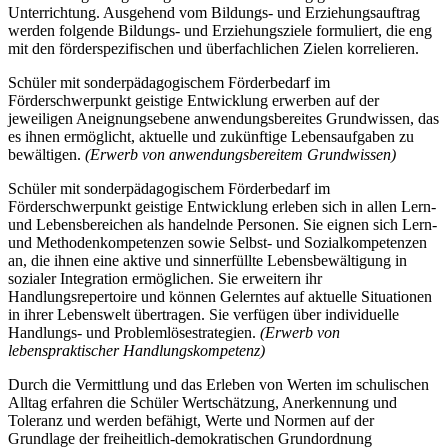
Unterrichtung. Ausgehend vom Bildungs- und Erziehungsauftrag
werden folgende Bildungs- und Erziehungsziele formuliert, die eng
mit den förderspezifischen und überfachlichen Zielen korrelieren.
Schüler mit sonderpädagogischem Förderbedarf im
Förderschwerpunkt geistige Entwicklung erwerben auf der
jeweiligen Aneignungsebene anwendungsbereites Grundwissen, das
es ihnen ermöglicht, aktuelle und zukünftige Lebensaufgaben zu
bewältigen.
(Erwerb von anwendungsbereitem Grundwissen)
Schüler mit sonderpädagogischem Förderbedarf im
Förderschwerpunkt geistige Entwicklung erleben sich in allen Lern-
und Lebensbereichen als handelnde Personen. Sie eignen sich Lern-
und Methodenkompetenzen sowie Selbst- und Sozialkompetenzen
an, die ihnen eine aktive und sinnerfüllte Lebensbewältigung in
sozialer Integration ermöglichen. Sie erweitern ihr
Handlungsrepertoire und können Gelerntes auf aktuelle Situationen
in ihrer Lebenswelt übertragen. Sie verfügen über individuelle
Handlungs- und Problemlösestrategien.
(Erwerb von
lebenspraktischer Handlungskompetenz)
Durch die Vermittlung und das Erleben von Werten im schulischen
Alltag erfahren die Schüler Wertschätzung, Anerkennung und
Toleranz und werden befähigt, Werte und Normen auf der
Grundlage der freiheitlich-demokratischen Grundordnung