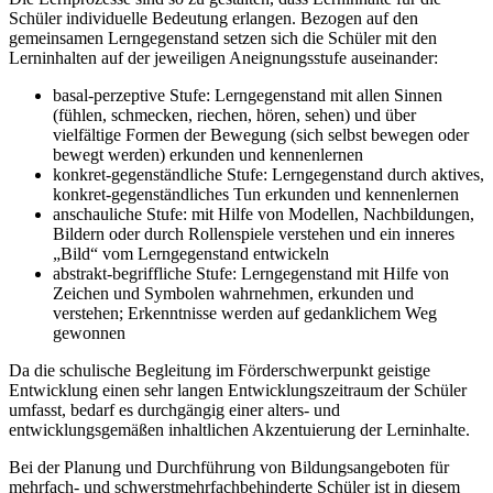
Schüler individuelle Bedeutung erlangen. Bezogen auf den
gemeinsamen Lerngegenstand setzen sich die Schüler mit den
Lerninhalten auf der jeweiligen Aneignungsstufe auseinander:
basal-perzeptive Stufe: Lerngegenstand mit allen Sinnen
(fühlen, schmecken, riechen, hören, sehen) und über
vielfältige Formen der Bewegung (sich selbst bewegen oder
bewegt werden) erkunden und kennenlernen
konkret-gegenständliche Stufe: Lerngegenstand durch aktives,
konkret-gegenständliches Tun erkunden und kennenlernen
anschauliche Stufe: mit Hilfe von Modellen, Nachbildungen,
Bildern oder durch Rollenspiele verstehen und ein inneres
„Bild“ vom Lerngegenstand entwickeln
abstrakt-begriffliche Stufe: Lerngegenstand mit Hilfe von
Zeichen und Symbolen wahrnehmen, erkunden und
verstehen; Erkenntnisse werden auf gedanklichem Weg
gewonnen
Da die schulische Begleitung im Förderschwerpunkt geistige
Entwicklung einen sehr langen Entwicklungszeitraum der Schüler
umfasst, bedarf es durchgängig einer alters- und
entwicklungsgemäßen inhaltlichen Akzentuierung der Lerninhalte.
Bei der Planung und Durchführung von Bildungsangeboten für
mehrfach- und schwerstmehrfachbehinderte Schüler ist in diesem