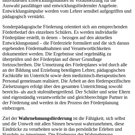
individuellen Entwicklungsstandes ist Voraussetzung für die
Auswahl passfähiger und entwicklungsfördernder Angebote.
Entwicklungsimpulse werden vom Lehrer sensibel aufgegriffen und
pädagogisch verstärkt.
Sonderpädagogische Förderung orientiert sich am entsprechenden
Förderbedarf des einzelnen Schülers. Es werden individuelle
Förderpläne erstellt, in denen – bezogen auf den aktuellen
Entwicklungsstand – die Förderziele formuliert und die sich daraus
ergebenden Fördermaßnahmen und Verantwortlichkeiten
dokumentiert werden. Die Ergebnisse sind regelmäßig zu
überprüfen und der Förderplan auf dieser Grundlage
fortzuschreiben. Die Umsetzung des Förderplanes wird durch alle
an der Bildung und Erziehung beteiligten Lehrer, pädagogischen
Fachkräfte im Unterricht sowie dem medizinisch-therapeutischen
Personal gemeinsam realisiert. Die Arbeit an den förderspezifischen
Zielsetzungen erfolgt über den gesamten Unterrichtstag sowohl
bereichs- als auch stufenübergreifend. Der Schüler und seine Eltern
sind eigenständig verantwortliche und gleichberechtigte Partner in
der Förderung und werden in den Prozess der Förderplanung
einbezogen.
Ziel der
Wahrnehmungsförderung
ist die Fähigkeit, sich selbst
und die Umwelt mit allen Sinnen bewusst wahrzunehmen, diese
Eindrücke zu verarbeiten sowie in das persönliche Erleben und
Handeln zu integrieren. Die Förderung der Wahrnehmung