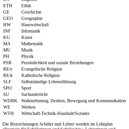
ETH
Ethik
GE
Geschichte
GEO
Geographie
HW
Hauswirtschaft
INF
Informatik
KU
Kunst
MA
Mathematik
MU
Musik
PH
Physik
PSB
Persönlichkeit und soziale Beziehungen
RE/e
Evangelische Religion
RE/k
Katholische Religion
SLF
Selbstständige Lebensführung
SPO
Sport
SU
Sachunterricht
WDBK
Wahrnehmung, Denken, Bewegung und Kommunikation
WE
Werken
WTH
Wirtschaft-Technik-Haushalt/Soziales
Die Bezeichnungen Schüler und Lehrer werden im Lehrplan