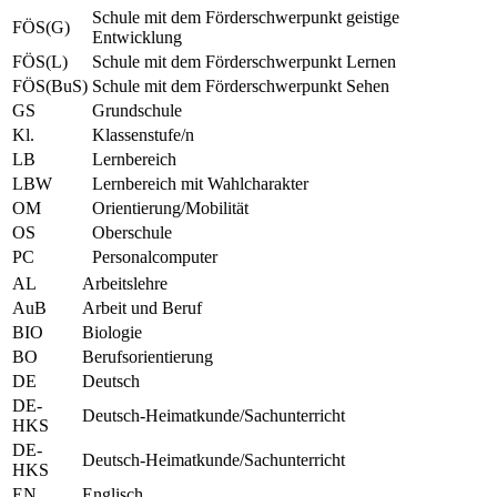
Schule mit dem Förderschwerpunkt geistige
FÖS(G)
Entwicklung
FÖS(L)
Schule mit dem Förderschwerpunkt Lernen
FÖS(BuS)
Schule mit dem Förderschwerpunkt Sehen
GS
Grundschule
Kl.
Klassenstufe/n
LB
Lernbereich
LBW
Lernbereich mit Wahlcharakter
OM
Orientierung/Mobilität
OS
Oberschule
PC
Personalcomputer
AL
Arbeitslehre
AuB
Arbeit und Beruf
BIO
Biologie
BO
Berufsorientierung
DE
Deutsch
DE-
Deutsch-Heimatkunde/Sachunterricht
HKS
DE-
Deutsch-Heimatkunde/Sachunterricht
HKS
EN
Englisch