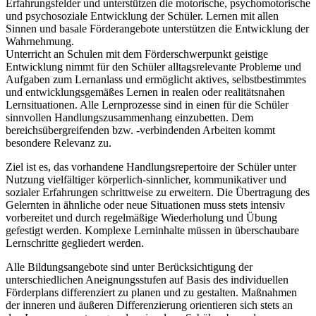
Erfahrungsfelder und unterstützen die motorische, psychomotorische
und psychosoziale Entwicklung der Schüler. Lernen mit allen
Sinnen und basale Förderangebote unterstützen die Entwicklung der
Wahrnehmung.
Unterricht an Schulen mit dem Förderschwerpunkt geistige
Entwicklung nimmt für den Schüler alltagsrelevante Probleme und
Aufgaben zum Lernanlass und ermöglicht aktives, selbstbestimmtes
und entwicklungsgemäßes Lernen in realen oder realitätsnahen
Lernsituationen. Alle Lernprozesse sind in einen für die Schüler
sinnvollen Handlungszusammenhang einzubetten. Dem
bereichsübergreifenden bzw. -verbindenden Arbeiten kommt
besondere Relevanz zu.
Ziel ist es, das vorhandene Handlungsrepertoire der Schüler unter
Nutzung vielfältiger körperlich-sinnlicher, kommunikativer und
sozialer Erfahrungen schrittweise zu erweitern. Die Übertragung des
Gelernten in ähnliche oder neue Situationen muss stets intensiv
vorbereitet und durch regelmäßige Wiederholung und Übung
gefestigt werden. Komplexe Lerninhalte müssen in überschaubare
Lernschritte gegliedert werden.
Alle Bildungsangebote sind unter Berücksichtigung der
unterschiedlichen Aneignungsstufen auf Basis des individuellen
Förderplans differenziert zu planen und zu gestalten. Maßnahmen
der inneren und äußeren Differenzierung orientieren sich stets an