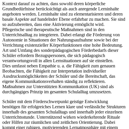
Kontext darauf zu achten, dass sowohl deren körperliche
Grundbedürfnisse berücksichtigt als auch anregende Lerninhalte
angeboten werden. Lerninhalte sind zu elementarisieren und deren
basale Aspekte auf handelnder Ebene erfahrbar zu machen. Sie sind
so aufzubereiten, dass eine Aktivierung ermöglicht wird.
Pflegerische und therapeutische Maßnahmen sind in den
Unterrichtsalltag zu integrieren. Dabei erlangt die Förderung von
Autonomie in Situationen der Nahrungsaufnahme sowie bei der
Verrichtung existenzieller Körperfunktionen eine hohe Bedeutung.
Art und Umfang des sonderpädagogischen Förderbedarfs dieser
Schüler erfordern Bezugspersonen, die sich pädagogisch
verantwortungsvoll in allen Lernsituationen auf sie einstellen.
Dies umfasst neben Empathie u. a. die Fähigkeit zum genauen
Beobachten, die Fähigkeit zur Interpretation individueller
Ausdrucksmöglichkeiten der Schüler und die Bereitschaft, das
eigene Kommunikationsverhalten ständig zu reflektieren.
Maßnahmen zur Unterstützten Kommunikation (UK) sind als
durchgängiges Prinzip im gesamten Schulalltag umzusetzen.
Schüler mit dem Förderschwerpunkt geistige Entwicklung
benötigen für erfolgreiches Lernen klare und verlässliche Strukturen
innerhalb des gesamten Schulalltags und innerhalb jeder einzelnen
Unterrichtsstunde. Unterstützend wirken wiederkehrende Rituale
oder Hilfen zur räumlichen und zeitlichen Orientierung. Dabei
kommt einer ruhigen, motivierenden Lernatmosphäre mit einem