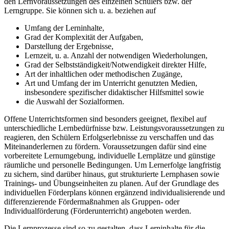
den Lernvoraussetzungen des einzelnen Schülers bzw. der
Lerngruppe. Sie können sich u. a. beziehen auf
Umfang der Lerninhalte,
Grad der Komplexität der Aufgaben,
Darstellung der Ergebnisse,
Lernzeit, u. a. Anzahl der notwendigen Wiederholungen,
Grad der Selbstständigkeit/Notwendigkeit direkter Hilfe,
Art der inhaltlichen oder methodischen Zugänge,
Art und Umfang der im Unterricht genutzten Medien,
insbesondere spezifischer didaktischer Hilfsmittel sowie
die Auswahl der Sozialformen.
Offene Unterrichtsformen sind besonders geeignet, flexibel auf
unterschiedliche Lernbedürfnisse bzw. Leistungsvoraussetzungen zu
reagieren, den Schülern Erfolgserlebnisse zu verschaffen und das
Miteinanderlernen zu fördern. Voraussetzungen dafür sind eine
vorbereitete Lernumgebung, individuelle Lernplätze und günstige
räumliche und personelle Bedingungen. Um Lernerfolge langfristig
zu sichern, sind darüber hinaus, gut strukturierte Lernphasen sowie
Trainings- und Übungseinheiten zu planen. Auf der Grundlage des
individuellen Förderplans können ergänzend individualisierende und
differenzierende Fördermaßnahmen als Gruppen- oder
Individualförderung (Förderunterricht) angeboten werden.
Die Lernprozesse sind so zu gestalten, dass Lerninhalte für die