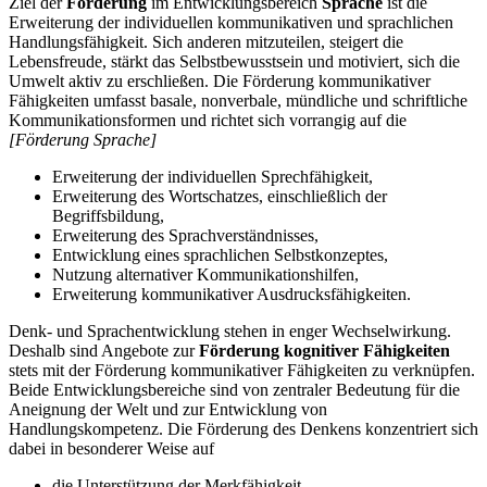
Ziel der
Förderung
im Entwicklungsbereich
Sprache
ist die
Erweiterung der individuellen kommunikativen und sprachlichen
Handlungsfähigkeit. Sich anderen mitzuteilen, steigert die
Lebensfreude, stärkt das Selbstbewusstsein und motiviert, sich die
Umwelt aktiv zu erschließen. Die Förderung kommunikativer
Fähigkeiten umfasst basale, nonverbale, mündliche und schriftliche
Kommunikationsformen und richtet sich vorrangig auf die
[Förderung Sprache]
Erweiterung der individuellen Sprechfähigkeit,
Erweiterung des Wortschatzes, einschließlich der
Begriffsbildung,
Erweiterung des Sprachverständnisses,
Entwicklung eines sprachlichen Selbstkonzeptes,
Nutzung alternativer Kommunikationshilfen,
Erweiterung kommunikativer Ausdrucksfähigkeiten.
Denk- und Sprachentwicklung stehen in enger Wechselwirkung.
Deshalb sind Angebote zur
Förderung kognitiver Fähigkeiten
stets mit der Förderung kommunikativer Fähigkeiten zu verknüpfen.
Beide Entwicklungsbereiche sind von zentraler Bedeutung für die
Aneignung der Welt und zur Entwicklung von
Handlungskompetenz. Die Förderung des Denkens konzentriert sich
dabei in besonderer Weise auf
die Unterstützung der Merkfähigkeit,