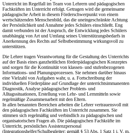
Unterricht im Regelfall im Team von Lehrern und pädagogischen
Fachkräften im Unterricht erfolgt. Getragen wird die gemeinsame
pädagogische Arbeit in diesem Förderschwerpunkt von einem
wertschätzenden Menschenbild, das die uneingeschränkte Achtung
der Persönlichkeit und Annahme jedes Schülers einschließt. Eng
damit verbunden ist der Anspruch, die Entwicklung jedes Schülers
unabhängig von Art und Umfang seines Unterstützungsbedarfs in
Anerkennung des Rechts auf Selbstbestimmung wirkungsvoll zu
unterstützen.
Die Lehrer tragen Verantwortung für die Gestaltung des Unterrichts
auf der Basis eines ganzheitlichen förderpädagogischen Konzeptes
und sorgen für die Kontinuität von klassen- und stufenbezogenen
Informations- und Planungsprozessen. Sie nehmen darüber hinaus
eine Vielzahl von Aufgaben wahr, u. a. Fortschreibung der
individuellen Förderpläne auf Grundlage der unterrichtsimmanenten
Diagnostik, Analyse pädagogischer Problem- und
Alltagssituationen, Erstellung von Lehr- und Lernmitteln sowie
regelmäßige Zusammenarbeit mit den Eltern.
In allen benannten Bereichen arbeiten die Lehrer vertrauensvoll mit
den pädagogischen Fachkräften im Unterricht zusammen. Sie
stimmen sich regelmäßig und verbindlich zu pädagogischen und
organisatorischen Fragen ab. Die pädagogischen Fachkräfte im
Unterricht, persönliches Assistenzpersonal
(Integrationshelfer/Schulbegleiter; gemäß § 53 Abs. 1 Satz 1 i. V. m.