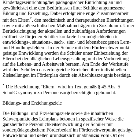
Kindertageseinrichtung/heilpädagogischer Einrichtung an und
gewährleistet eine den Bedürfnissen ihrer Schüler angemessene
Bildung und Erziehung. Dabei erfolgt eine enge Zusammenarbeit
*
mit den Eltern
, den medizinisch und therapeutischen Einrichtungen
sowie mit außerschulischen Maßnahmeträgern im Sozialraum. Unter
Berücksichtigung der aktuellen und zukünftigen Anforderungen
eröffnet sie für jeden Schüler konkrete Lernmöglichkeiten in
entwicklungs-, situations-, sach-, sinn- und lebensbezogenen Lern-
und Handlungsfeldern. In der Schule mit dem Förderschwerpunkt
geistige Entwicklung werden die Schüler unter Einbeziehung der
Eltern bei der alltäglichen Lebensgestaltung und der Vorbereitung
auf die Lebens- und Arbeitswelt beraten. Am Ende der Werkstufe
wird den Schülern das erfolgreiche Erreichen ihrer individuellen
Zielstellungen im Förderplan durch ein Abschlusszeugnis bestätigt.
*
Die Bezeichnung "Eltern" wird im Text gemäß § 45 Abs. 5
SchulG synonym zu Personensorgeberechtigten gebraucht.
Bildungs- und Erziehungsziele
Die Bildungs- und Erziehungsziele sowie die inhaltlichen
Schwerpunkte des Lehrplans betonen in spezifischer Weise die
ganzheitliche Persönlichkeitsentwicklung der Schüler mit
sonderpädagogischem Förderbedarf im Förderschwerpunkt geistige
Entwicklung und gelten grundsätzlich unabhängig vom Ort der