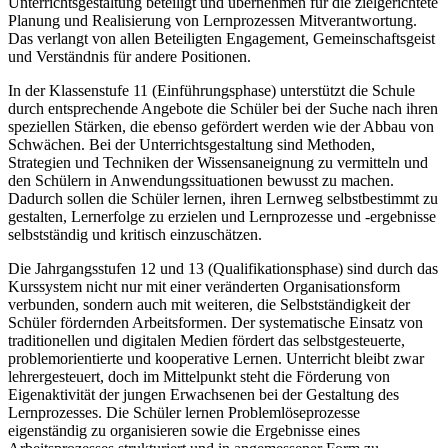
Unterrichtsgestaltung beteiligt und übernehmen für die zielgerichtete
Planung und Realisierung von Lernprozessen Mitverantwortung.
Das verlangt von allen Beteiligten Engagement, Gemeinschaftsgeist
und Verständnis für andere Positionen.
In der Klassenstufe 11 (Einführungsphase) unterstützt die Schule
durch entsprechende Angebote die Schüler bei der Suche nach ihren
speziellen Stärken, die ebenso gefördert werden wie der Abbau von
Schwächen. Bei der Unterrichtsgestaltung sind Methoden,
Strategien und Techniken der Wissensaneignung zu vermitteln und
den Schülern in Anwendungssituationen bewusst zu machen.
Dadurch sollen die Schüler lernen, ihren Lernweg selbstbestimmt zu
gestalten, Lernerfolge zu erzielen und Lernprozesse und -ergebnisse
selbstständig und kritisch einzuschätzen.
Die Jahrgangsstufen 12 und 13 (Qualifikationsphase) sind durch das
Kurssystem nicht nur mit einer veränderten Organisationsform
verbunden, sondern auch mit weiteren, die Selbstständigkeit der
Schüler fördernden Arbeitsformen. Der systematische Einsatz von
traditionellen und digitalen Medien fördert das selbstgesteuerte,
problemorientierte und kooperative Lernen. Unterricht bleibt zwar
lehrergesteuert, doch im Mittelpunkt steht die Förderung von
Eigenaktivität der jungen Erwachsenen bei der Gestaltung des
Lernprozesses. Die Schüler lernen Problemlöseprozesse
eigenständig zu organisieren sowie die Ergebnisse eines