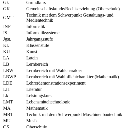
Gk
Grundkurs
GK
Gemeinschaftskunde/Rechtserziehung (Oberschule)
Technik mit dem Schwerpunkt Gestaltungs- und
GMT
Medientechnik
INF
Informatik
IS
Informatiksysteme
Jgst.
Jahrgangsstufe
Kl.
Klassenstufe
KU
Kunst
LA
Latein
LB
Lernbereich
LBW
Lernbereich mit Wahlcharakter
LBWP
Lernbereich mit Wahlpflichtcharakter (Mathematik)
LDE
Lehrerdemonstrationsexperiment
LIT
Literatur
Lk
Leistungskurs
LMT
Lebensmitteltechnologie
MA
Mathematik
MBT
Technik mit dem Schwerpunkt Maschinenbautechnik
MU
Musik
OS
Oberschule