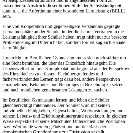
Arbeitsprozesses strukturiert und in angemessener Form zu
präsentieren. Ausdruck dieser hohen Stufe der Selbstständigkeit
kann u. a. die Anfertigung einer besonderen Lernleistung (BELL)
sein.
Eine von Kooperation und gegenseitigem Verständnis geprägte
Lernatmosphäre an der Schule, in der die Lehrer Vertrauen in die
Leistungsfähigkeit ihrer Schüler haben, trägt nicht nur zur besseren
Problemlösung im Unterricht bei, sondern fördert zugleich soziale
Lernfähigkeit.
Unterricht am Beruflichen Gymnasium muss sich noch stärker um
eine Sicht bemühen, die über das Einzelfach hinausgeht. Die
Lebenswelt ist in ihrer Komplexität nur begrenzt aus der Perspektive
des Einzelfaches zu erfassen. Fachübergreifendes und
fächerverbindendes Lernen trägt dazu bei, andere Perspektiven
einzunehmen, Bekanntes und Neuartiges in Beziehung zu setzen
und nach möglichen gemeinsamen Lösungen zu suchen.
Im Beruflichen Gymnasium lernen und leben die Schüler
gleichberechtigt miteinander. Der Schüler wird mit seinen
individuellen Fähigkeiten, Eigenschaften, Wertvorstellungen und
seinem Lebens- und Erfahrungshintergrund respektiert. In gleicher
Weise respektiert er seine Mitschüler. Unterschiedliche Positionen
bzw. Werturteile werden geäußert und auf der Basis der
demokratischen Grundordnung zur Diskussion gestellt.