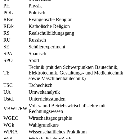
PH
Physik
POL
Polnisch
RE/e
Evangelische Religion
RE/k
Katholische Religion
RS
Realschulbildungsgang
RU
Russisch
SE
Schülerexperiment
SPA
Spanisch
SPO
Sport
Technik (mit den Schwerpunkten Bautechnik,
TE
Elektrotechnik, Gestaltungs- und Medientechnik
sowie Maschinenbautechnik)
TSC
Tschechisch
UA
Umweltanalytik
Ustd.
Unterrichtsstunden
Volks- und Betriebswirtschaftslehre mit
VBWL/RW
Rechnungswesen
WGEO
Wirtschaftsgeographie
WGk
Wahlgrundkurs
WPRA
Wissenschaftliches Praktikum
W/R
Wirtschaftslehre/Recht