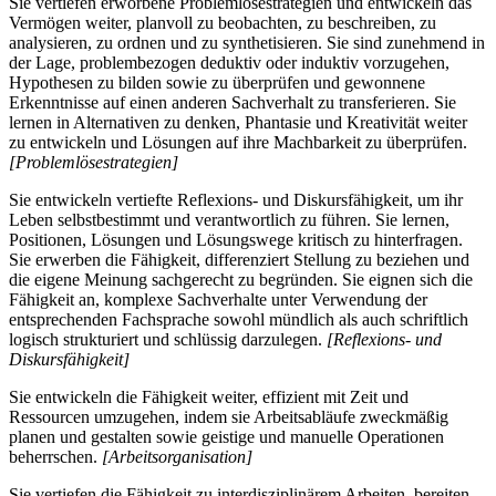
Sie vertiefen erworbene Problemlösestrategien und entwickeln das
Vermögen weiter, planvoll zu beobachten, zu beschreiben, zu
analysieren, zu ordnen und zu synthetisieren. Sie sind zunehmend in
der Lage, problembezogen deduktiv oder induktiv vorzugehen,
Hypothesen zu bilden sowie zu überprüfen und gewonnene
Erkenntnisse auf einen anderen Sachverhalt zu transferieren. Sie
lernen in Alternativen zu denken, Phantasie und Kreativität weiter
zu entwickeln und Lösungen auf ihre Machbarkeit zu überprüfen.
[Problemlösestrategien]
Sie entwickeln vertiefte Reflexions- und Diskursfähigkeit, um ihr
Leben selbstbestimmt und verantwortlich zu führen. Sie lernen,
Positionen, Lösungen und Lösungswege kritisch zu hinterfragen.
Sie erwerben die Fähigkeit, differenziert Stellung zu beziehen und
die eigene Meinung sachgerecht zu begründen. Sie eignen sich die
Fähigkeit an, komplexe Sachverhalte unter Verwendung der
entsprechenden Fachsprache sowohl mündlich als auch schriftlich
logisch strukturiert und schlüssig darzulegen.
[Reflexions- und
Diskursfähigkeit]
Sie entwickeln die Fähigkeit weiter, effizient mit Zeit und
Ressourcen umzugehen, indem sie Arbeitsabläufe zweckmäßig
planen und gestalten sowie geistige und manuelle Operationen
beherrschen.
[Arbeitsorganisation]
Sie vertiefen die Fähigkeit zu interdisziplinärem Arbeiten, bereiten