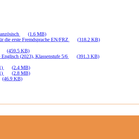
ranzösisch
(1.6 MB)
für die erste Fremdsprache EN/FRZ
(318.2 KB)
(459.5 KB)
 Englisch (2023), Klassenstufe 5/6
(391.3 KB)
1)
(2.4 MB)
1)
(2.8 MB)
(46.9 KB)