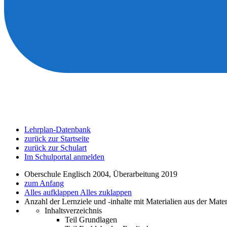
Lehrplan-Datenbank
zurück zur Startseite
zurück zur Schulart
Im Schulportal anmelden
Oberschule Englisch 2004, Überarbeitung 2019
zum Anfang
Alles aufklappen
Alles zuklappen
Anzahl der Lernziele und -inhalte mit Materialien aus der Mate
Inhaltsverzeichnis
Teil Grundlagen