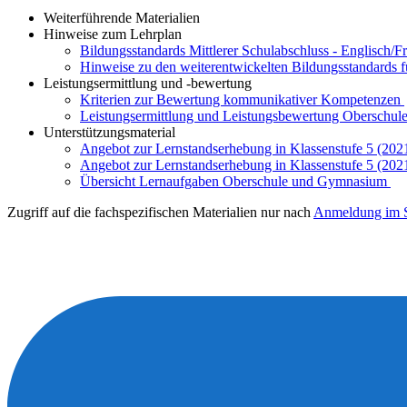
Weiterführende Materialien
Hinweise zum Lehrplan
Bildungsstandards Mittlerer Schulabschluss - Englisch/F
Hinweise zu den weiterentwickelten Bildungsstandards 
Leistungsermittlung und -bewertung
Kriterien zur Bewertung kommunikativer Kompetenzen
Leistungsermittlung und Leistungsbewertung Oberschule
Unterstützungsmaterial
Angebot zur Lernstandserhebung in Klassenstufe 5 (202
Angebot zur Lernstandserhebung in Klassenstufe 5 (202
Übersicht Lernaufgaben Oberschule und Gymnasium
Zugriff auf die fachspezifischen Materialien nur nach
Anmeldung im S