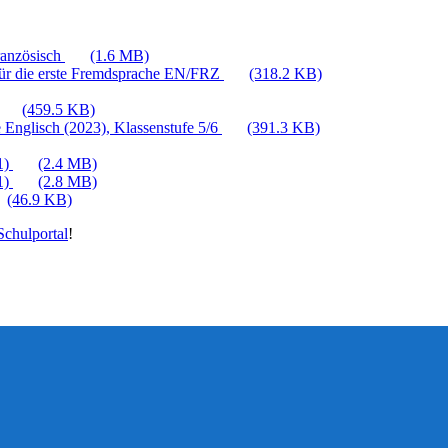
ranzösisch
(1.6 MB)
für die erste Fremdsprache EN/FRZ
(318.2 KB)
(459.5 KB)
 Englisch (2023), Klassenstufe 5/6
(391.3 KB)
1)
(2.4 MB)
1)
(2.8 MB)
(46.9 KB)
chulportal
!