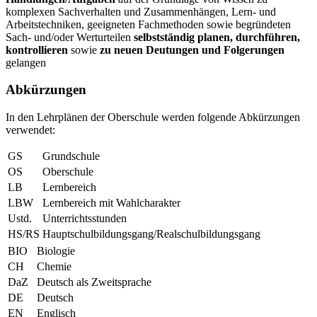
komplexen Sachverhalten und Zusammenhängen, Lern- und
Arbeitstechniken, geeigneten Fachmethoden sowie begründeten
Sach- und/oder Werturteilen
selbstständig planen, durchführen,
kontrollieren
sowie
zu neuen Deutungen und Folgerungen
gelangen
Abkürzungen
In den Lehrplänen der Oberschule werden folgende Abkürzungen
verwendet:
GS
Grundschule
OS
Oberschule
LB
Lernbereich
LBW
Lernbereich mit Wahlcharakter
Ustd.
Unterrichtsstunden
HS/RS
Hauptschulbildungsgang/Realschulbildungsgang
BIO
Biologie
CH
Chemie
DaZ
Deutsch als Zweitsprache
DE
Deutsch
EN
Englisch