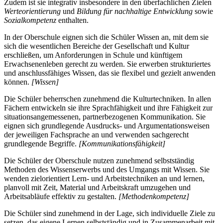
Zudem ist sie integrativ insbesondere in den überfachlichen Zielen
Werteorientierung
und
Bildung für nachhaltige Entwicklung
sowie
Sozialkompetenz
enthalten.
In der Oberschule eignen sich die Schüler Wissen an, mit dem sie
sich die wesentlichen Bereiche der Gesellschaft und Kultur
erschließen, um Anforderungen in Schule und künftigem
Erwachsenenleben gerecht zu werden. Sie erwerben strukturiertes
und anschlussfähiges Wissen, das sie flexibel und gezielt anwenden
können.
[Wissen]
Die Schüler beherrschen zunehmend die Kulturtechniken. In allen
Fächern entwickeln sie ihre Sprachfähigkeit und ihre Fähigkeit zur
situationsangemessenen, partnerbezogenen Kommunikation. Sie
eignen sich grundlegende Ausdrucks- und Argumentationsweisen
der jeweiligen Fachsprache an und verwenden sachgerecht
grundlegende Begriffe.
[Kommunikationsfähigkeit]
Die Schüler der Oberschule nutzen zunehmend selbstständig
Methoden des Wissenserwerbs und des Umgangs mit Wissen. Sie
wenden zielorientiert Lern- und Arbeitstechniken an und lernen,
planvoll mit Zeit, Material und Arbeitskraft umzugehen und
Arbeitsabläufe effektiv zu gestalten.
[Methodenkompetenz]
Die Schüler sind zunehmend in der Lage, sich individuelle Ziele zu
setzen, das eigene Lernen selbstständig und in Zusammenarbeit mit