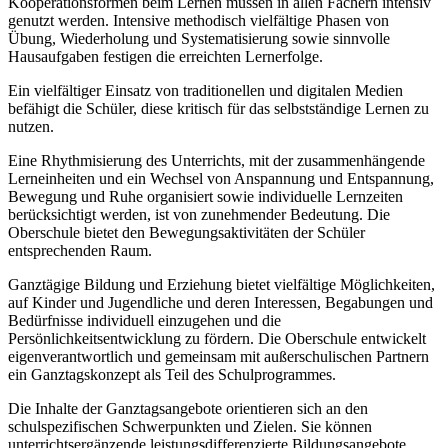
Kooperationsformen beim Lernen müssen in allen Fächern intensiv
genutzt werden. Intensive methodisch vielfältige Phasen von
Übung, Wiederholung und Systematisierung sowie sinnvolle
Hausaufgaben festigen die erreichten Lernerfolge.
Ein vielfältiger Einsatz von traditionellen und digitalen Medien
befähigt die Schüler, diese kritisch für das selbstständige Lernen zu
nutzen.
Eine Rhythmisierung des Unterrichts, mit der zusammenhängende
Lerneinheiten und ein Wechsel von Anspannung und Entspannung,
Bewegung und Ruhe organisiert sowie individuelle Lernzeiten
berücksichtigt werden, ist von zunehmender Bedeutung. Die
Oberschule bietet den Bewegungsaktivitäten der Schüler
entsprechenden Raum.
Ganztägige Bildung und Erziehung bietet vielfältige Möglichkeiten,
auf Kinder und Jugendliche und deren Interessen, Begabungen und
Bedürfnisse individuell einzugehen und die
Persönlichkeitsentwicklung zu fördern. Die Oberschule entwickelt
eigenverantwortlich und gemeinsam mit außerschulischen Partnern
ein Ganztagskonzept als Teil des Schulprogrammes.
Die Inhalte der Ganztagsangebote orientieren sich an den
schulspezifischen Schwerpunkten und Zielen. Sie können
unterrichtsergänzende leistungsdifferenzierte Bildungsangebote,