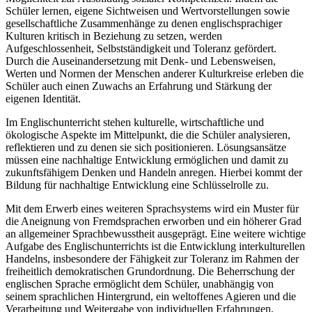
Schüler lernen, eigene Sichtweisen und Wertvorstellungen sowie
gesellschaftliche Zusammenhänge zu denen englischsprachiger
Kulturen kritisch in Beziehung zu setzen, werden
Aufgeschlossenheit, Selbstständigkeit und Toleranz gefördert.
Durch die Auseinandersetzung mit Denk- und Lebensweisen,
Werten und Normen der Menschen anderer Kulturkreise erleben die
Schüler auch einen Zuwachs an Erfahrung und Stärkung der
eigenen Identität.
Im Englischunterricht stehen kulturelle, wirtschaftliche und
ökologische Aspekte im Mittelpunkt, die die Schüler analysieren,
reflektieren und zu denen sie sich positionieren. Lösungsansätze
müssen eine nachhaltige Entwicklung ermöglichen und damit zu
zukunftsfähigem Denken und Handeln anregen. Hierbei kommt der
Bildung für nachhaltige Entwicklung eine Schlüsselrolle zu.
Mit dem Erwerb eines weiteren Sprachsystems wird ein Muster für
die Aneignung von Fremdsprachen erworben und ein höherer Grad
an allgemeiner Sprachbewusstheit ausgeprägt. Eine weitere wichtige
Aufgabe des Englischunterrichts ist die Entwicklung interkulturellen
Handelns, insbesondere der Fähigkeit zur Toleranz im Rahmen der
freiheitlich demokratischen Grundordnung. Die Beherrschung der
englischen Sprache ermöglicht dem Schüler, unabhängig von
seinem sprachlichen Hintergrund, ein weltoffenes Agieren und die
Verarbeitung und Weitergabe von individuellen Erfahrungen,