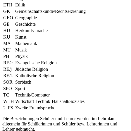
ETH
Ethik
GK
Gemeinschaftskunde/Rechtserziehung
GEO
Geographie
GE
Geschichte
HU
Herkunftssprache
KU
Kunst
MA
Mathematik
MU
Musik
PH
Physik
RE/e
Evangelische Religion
RE/j
Jüdische Religion
RE/k
Katholische Religion
SOR
Sorbisch
SPO
Sport
TC
Technik/Computer
WTH
Wirtschaft-Technik-Haushalt/Soziales
2. FS
Zweite Fremdsprache
Die Bezeichnungen Schüler und Lehrer werden im Lehrplan
allgemein für Schülerinnen und Schüler bzw. Lehrerinnen und
Lehrer gebraucht.