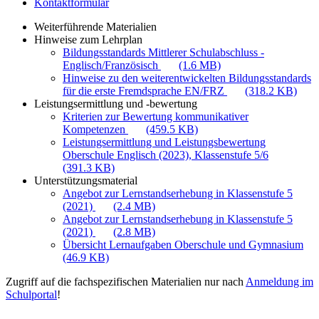
Kontaktformular
Weiterführende Materialien
Hinweise zum Lehrplan
Bildungsstandards Mittlerer Schulabschluss -
Englisch/Französisch
(1.6 MB)
Hinweise zu den weiterentwickelten Bildungsstandards
für die erste Fremdsprache EN/FRZ
(318.2 KB)
Leistungsermittlung und -bewertung
Kriterien zur Bewertung kommunikativer
Kompetenzen
(459.5 KB)
Leistungsermittlung und Leistungsbewertung
Oberschule Englisch (2023), Klassenstufe 5/6
(391.3 KB)
Unterstützungsmaterial
Angebot zur Lernstandserhebung in Klassenstufe 5
(2021)
(2.4 MB)
Angebot zur Lernstandserhebung in Klassenstufe 5
(2021)
(2.8 MB)
Übersicht Lernaufgaben Oberschule und Gymnasium
(46.9 KB)
Zugriff auf die fachspezifischen Materialien nur nach
Anmeldung im
Schulportal
!