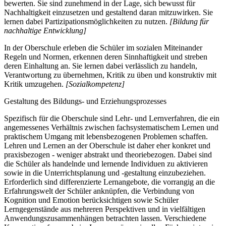
bewerten. Sie sind zunehmend in der Lage, sich bewusst für
Nachhaltigkeit einzusetzen und gestaltend daran mitzuwirken. Sie
lernen dabei Partizipationsmöglichkeiten zu nutzen.
[Bildung für
nachhaltige Entwicklung]
In der Oberschule erleben die Schüler im sozialen Miteinander
Regeln und Normen, erkennen deren Sinnhaftigkeit und streben
deren Einhaltung an. Sie lernen dabei verlässlich zu handeln,
Verantwortung zu übernehmen, Kritik zu üben und konstruktiv mit
Kritik umzugehen.
[Sozialkompetenz]
Gestaltung des Bildungs- und Erziehungsprozesses
Spezifisch für die Oberschule sind Lehr- und Lernverfahren, die ein
angemessenes Verhältnis zwischen fachsystematischem Lernen und
praktischem Umgang mit lebensbezogenen Problemen schaffen.
Lehren und Lernen an der Oberschule ist daher eher konkret und
praxisbezogen - weniger abstrakt und theoriebezogen. Dabei sind
die Schüler als handelnde und lernende Individuen zu aktivieren
sowie in die Unterrichtsplanung und -gestaltung einzubeziehen.
Erforderlich sind differenzierte Lernangebote, die vorrangig an die
Erfahrungswelt der Schüler anknüpfen, die Verbindung von
Kognition und Emotion berücksichtigen sowie Schüler
Lerngegenstände aus mehreren Perspektiven und in vielfältigen
Anwendungszusammenhängen betrachten lassen. Verschiedene