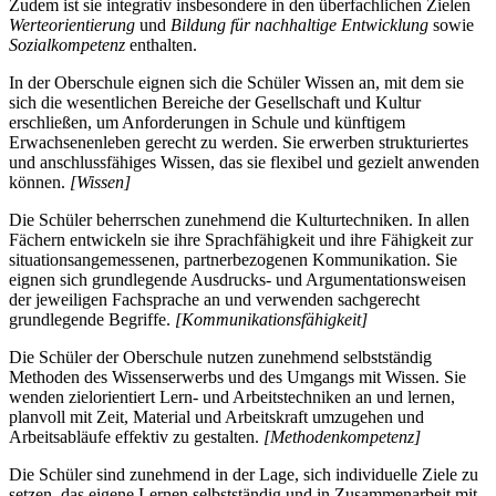
Zudem ist sie integrativ insbesondere in den überfachlichen Zielen
Werteorientierung
und
Bildung für nachhaltige Entwicklung
sowie
Sozialkompetenz
enthalten.
In der Oberschule eignen sich die Schüler Wissen an, mit dem sie
sich die wesentlichen Bereiche der Gesellschaft und Kultur
erschließen, um Anforderungen in Schule und künftigem
Erwachsenenleben gerecht zu werden. Sie erwerben strukturiertes
und anschlussfähiges Wissen, das sie flexibel und gezielt anwenden
können.
[Wissen]
Die Schüler beherrschen zunehmend die Kulturtechniken. In allen
Fächern entwickeln sie ihre Sprachfähigkeit und ihre Fähigkeit zur
situationsangemessenen, partnerbezogenen Kommunikation. Sie
eignen sich grundlegende Ausdrucks- und Argumentationsweisen
der jeweiligen Fachsprache an und verwenden sachgerecht
grundlegende Begriffe.
[Kommunikationsfähigkeit]
Die Schüler der Oberschule nutzen zunehmend selbstständig
Methoden des Wissenserwerbs und des Umgangs mit Wissen. Sie
wenden zielorientiert Lern- und Arbeitstechniken an und lernen,
planvoll mit Zeit, Material und Arbeitskraft umzugehen und
Arbeitsabläufe effektiv zu gestalten.
[Methodenkompetenz]
Die Schüler sind zunehmend in der Lage, sich individuelle Ziele zu
setzen, das eigene Lernen selbstständig und in Zusammenarbeit mit