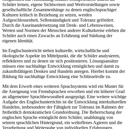
Schüler lernen, eigene Sichtweisen und Wertvorstellungen sowie
gesellschaftliche Zusammenhänge zu denen englischsprachiger
Kulturen kritisch in Beziehung zu setzen, werden
Aufgeschlossenheit, Selbstständigkeit und Toleranz gefördert.
Durch die Auseinandersetzung mit Denk- und Lebensweisen,
Werten und Normen der Menschen anderer Kulturkreise erleben die
Schüler auch einen Zuwachs an Erfahrung und Stärkung der
eigenen Identität.
Im Englischunterricht stehen kulturelle, wirtschaftliche und
ökologische Aspekte im Mittelpunkt, die die Schüler analysieren,
reflektieren und zu denen sie sich positionieren. Lösungsansätze
müssen eine nachhaltige Entwicklung ermöglichen und damit zu
zukunftsfähigem Denken und Handeln anregen. Hierbei kommt der
Bildung für nachhaltige Entwicklung eine Schlüsselrolle zu.
Mit dem Erwerb eines weiteren Sprachsystems wird ein Muster für
die Aneignung von Fremdsprachen erworben und ein höherer Grad
an allgemeiner Sprachbewusstheit ausgeprägt. Eine weitere wichtige
Aufgabe des Englischunterrichts ist die Entwicklung interkulturellen
Handelns, insbesondere der Fähigkeit zur Toleranz im Rahmen der
freiheitlich demokratischen Grundordnung. Die Beherrschung der
englischen Sprache ermöglicht dem Schüler, unabhängig von
seinem sprachlichen Hintergrund, ein weltoffenes Agieren und die
Verarbeitung und Weitergabe von individuellen Erfahrungen,