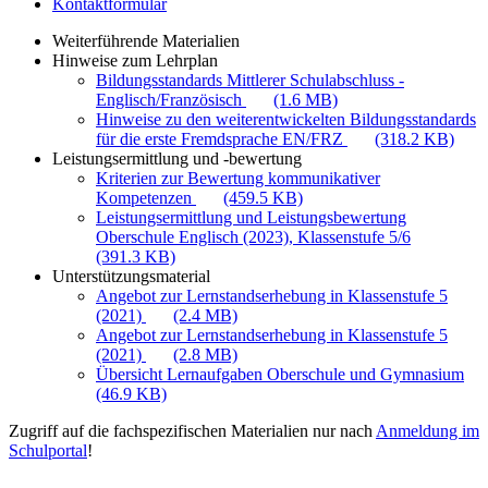
Kontaktformular
Weiterführende Materialien
Hinweise zum Lehrplan
Bildungsstandards Mittlerer Schulabschluss -
Englisch/Französisch
(1.6 MB)
Hinweise zu den weiterentwickelten Bildungsstandards
für die erste Fremdsprache EN/FRZ
(318.2 KB)
Leistungsermittlung und -bewertung
Kriterien zur Bewertung kommunikativer
Kompetenzen
(459.5 KB)
Leistungsermittlung und Leistungsbewertung
Oberschule Englisch (2023), Klassenstufe 5/6
(391.3 KB)
Unterstützungsmaterial
Angebot zur Lernstandserhebung in Klassenstufe 5
(2021)
(2.4 MB)
Angebot zur Lernstandserhebung in Klassenstufe 5
(2021)
(2.8 MB)
Übersicht Lernaufgaben Oberschule und Gymnasium
(46.9 KB)
Zugriff auf die fachspezifischen Materialien nur nach
Anmeldung im
Schulportal
!