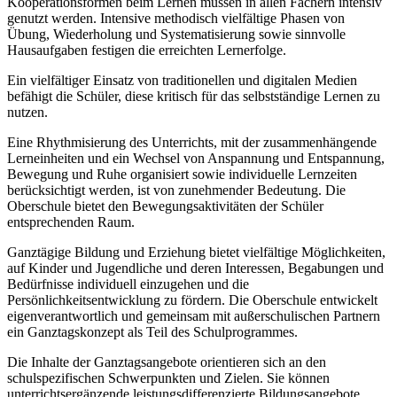
Kooperationsformen beim Lernen müssen in allen Fächern intensiv
genutzt werden. Intensive methodisch vielfältige Phasen von
Übung, Wiederholung und Systematisierung sowie sinnvolle
Hausaufgaben festigen die erreichten Lernerfolge.
Ein vielfältiger Einsatz von traditionellen und digitalen Medien
befähigt die Schüler, diese kritisch für das selbstständige Lernen zu
nutzen.
Eine Rhythmisierung des Unterrichts, mit der zusammenhängende
Lerneinheiten und ein Wechsel von Anspannung und Entspannung,
Bewegung und Ruhe organisiert sowie individuelle Lernzeiten
berücksichtigt werden, ist von zunehmender Bedeutung. Die
Oberschule bietet den Bewegungsaktivitäten der Schüler
entsprechenden Raum.
Ganztägige Bildung und Erziehung bietet vielfältige Möglichkeiten,
auf Kinder und Jugendliche und deren Interessen, Begabungen und
Bedürfnisse individuell einzugehen und die
Persönlichkeitsentwicklung zu fördern. Die Oberschule entwickelt
eigenverantwortlich und gemeinsam mit außerschulischen Partnern
ein Ganztagskonzept als Teil des Schulprogrammes.
Die Inhalte der Ganztagsangebote orientieren sich an den
schulspezifischen Schwerpunkten und Zielen. Sie können
unterrichtsergänzende leistungsdifferenzierte Bildungsangebote,