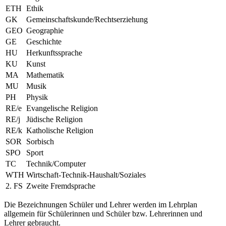
ETH
Ethik
GK
Gemeinschaftskunde/Rechtserziehung
GEO
Geographie
GE
Geschichte
HU
Herkunftssprache
KU
Kunst
MA
Mathematik
MU
Musik
PH
Physik
RE/e
Evangelische Religion
RE/j
Jüdische Religion
RE/k
Katholische Religion
SOR
Sorbisch
SPO
Sport
TC
Technik/Computer
WTH
Wirtschaft-Technik-Haushalt/Soziales
2. FS
Zweite Fremdsprache
Die Bezeichnungen Schüler und Lehrer werden im Lehrplan
allgemein für Schülerinnen und Schüler bzw. Lehrerinnen und
Lehrer gebraucht.