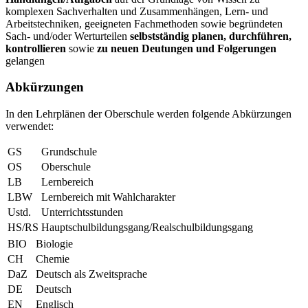
komplexen Sachverhalten und Zusammenhängen, Lern- und
Arbeitstechniken, geeigneten Fachmethoden sowie begründeten
Sach- und/oder Werturteilen
selbstständig planen, durchführen,
kontrollieren
sowie
zu neuen Deutungen und Folgerungen
gelangen
Abkürzungen
In den Lehrplänen der Oberschule werden folgende Abkürzungen
verwendet:
GS
Grundschule
OS
Oberschule
LB
Lernbereich
LBW
Lernbereich mit Wahlcharakter
Ustd.
Unterrichtsstunden
HS/RS
Hauptschulbildungsgang/Realschulbildungsgang
BIO
Biologie
CH
Chemie
DaZ
Deutsch als Zweitsprache
DE
Deutsch
EN
Englisch