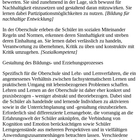
bewerten. Sie sind zunehmend in der Lage, sich bewusst für
Nachhaltigkeit einzusetzen und gestaltend daran mitzuwirken. Sie
lernen dabei Partizipationsmöglichkeiten zu nutzen.
[Bildung für
nachhaltige Entwicklung]
In der Oberschule erleben die Schüler im sozialen Miteinander
Regeln und Normen, erkennen deren Sinnhaftigkeit und streben
deren Einhaltung an. Sie lernen dabei verlässlich zu handeln,
Verantwortung zu übernehmen, Kritik zu üben und konstruktiv mit
Kritik umzugehen.
[Sozialkompetenz]
Gestaltung des Bildungs- und Erziehungsprozesses
Spezifisch für die Oberschule sind Lehr- und Lernverfahren, die ein
angemessenes Verhältnis zwischen fachsystematischem Lernen und
praktischem Umgang mit lebensbezogenen Problemen schaffen.
Lehren und Lernen an der Oberschule ist daher eher konkret und
praxisbezogen - weniger abstrakt und theoriebezogen. Dabei sind
die Schüler als handelnde und lernende Individuen zu aktivieren
sowie in die Unterrichtsplanung und -gestaltung einzubeziehen.
Erforderlich sind differenzierte Lernangebote, die vorrangig an die
Erfahrungswelt der Schüler anknüpfen, die Verbindung von
Kognition und Emotion berücksichtigen sowie Schüler
Lerngegenstände aus mehreren Perspektiven und in vielfältigen
Anwendungszusammenhängen betrachten lassen. Verschiedene