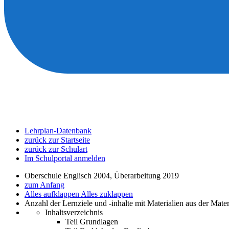
Lehrplan-Datenbank
zurück zur Startseite
zurück zur Schulart
Im Schulportal anmelden
Oberschule Englisch 2004, Überarbeitung 2019
zum Anfang
Alles aufklappen
Alles zuklappen
Anzahl der Lernziele und -inhalte mit Materialien aus der Mate
Inhaltsverzeichnis
Teil Grundlagen