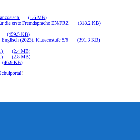
ranzösisch
(1.6 MB)
für die erste Fremdsprache EN/FRZ
(318.2 KB)
(459.5 KB)
 Englisch (2023), Klassenstufe 5/6
(391.3 KB)
1)
(2.4 MB)
1)
(2.8 MB)
(46.9 KB)
chulportal
!