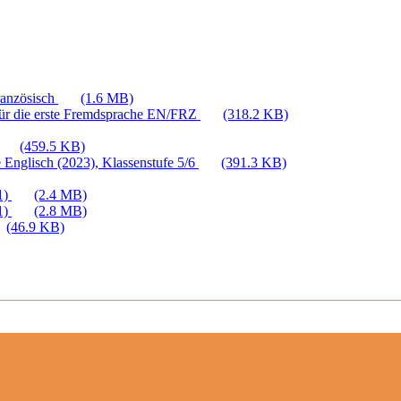
ranzösisch
(1.6 MB)
für die erste Fremdsprache EN/FRZ
(318.2 KB)
(459.5 KB)
 Englisch (2023), Klassenstufe 5/6
(391.3 KB)
1)
(2.4 MB)
1)
(2.8 MB)
(46.9 KB)