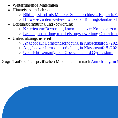
Weiterführende Materialien
Hinweise zum Lehrplan
Bildungsstandards Mittlerer Schulabschluss - Englisch/F
Hinweise zu den weiterentwickelten Bildungsstandards 
Leistungsermittlung und -bewertung
Kriterien zur Bewertung kommunikativer Kompetenzen
Leistungsermittlung und Leistungsbewertung Oberschule
Unterstützungsmaterial
Angebot zur Lernstandserhebung in Klassenstufe 5 (202
Angebot zur Lernstandserhebung in Klassenstufe 5 (202
Übersicht Lernaufgaben Oberschule und Gymnasium
Zugriff auf die fachspezifischen Materialien nur nach
Anmeldung im S