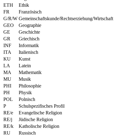
ETH
Ethik
FR
Französisch
G/R/W
Gemeinschaftskunde/Rechtserziehung/Wirtschaft
GEO
Geographie
GE
Geschichte
GR
Griechisch
INF
Informatik
ITA
Italienisch
KU
Kunst
LA
Latein
MA
Mathematik
MU
Musik
PHI
Philosophie
PH
Physik
POL
Polnisch
P
Schulspezifisches Profil
RE/e
Evangelische Religion
RE/j
Jüdische Religion
RE/k
Katholische Religion
RU
Russisch