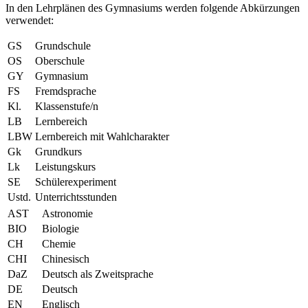
In den Lehrplänen des Gymnasiums werden folgende Abkürzungen
verwendet:
GS
Grundschule
OS
Oberschule
GY
Gymnasium
FS
Fremdsprache
Kl.
Klassenstufe/n
LB
Lernbereich
LBW
Lernbereich mit Wahlcharakter
Gk
Grundkurs
Lk
Leistungskurs
SE
Schülerexperiment
Ustd.
Unterrichtsstunden
AST
Astronomie
BIO
Biologie
CH
Chemie
CHI
Chinesisch
DaZ
Deutsch als Zweitsprache
DE
Deutsch
EN
Englisch