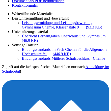
Dokument als PDF herunterladen
Kontaktformular
Weiterführende Materialien
Leistungsermittlung und -bewertung
Leistungsermittlung und Leistungsbewertung
Gymnasium Chemie, Klassenstufe 8
(93.3 KB)
Unterstützungsmaterial
Übersicht Lernaufgaben Oberschule und Gymnasium
(46.9 KB)
Sonstige Dateien
Bildungsstandards im Fach Chemie für die Allgemeine
Hochschulreife
(446.9 KB)
Bildungsstandards Mittlerer Schulabschluss - Chemie
Zugriff auf die fachspezifischen Materialien nur nach
Anmeldung im
Schulportal
!