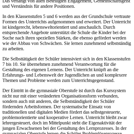
Das verlangt von allen Beteiligten Engagement, Gemeinschaftsgeist
und Verständnis für andere Positionen.
In den Klassenstufen 5 und 6 werden aus der Grundschule vertraute
Formen des Unterrichts aufgenommen und erweitert. Der Unterricht
ist kindgerecht, lebensweltorientiert und anschaulich. Durch
entsprechende Angebote unterstützt die Schule die Kinder bei der
Suche nach ihren speziellen Stärken, die ebenso gefördert werden
wie der Abbau von Schwächen. Sie lernen zunehmend selbstständig
zu arbeiten.
Die Selbsttätigkeit der Schüler intensiviert sich in den Klassenstufen
7 bis 10. Sie übernehmen zunehmend Verantwortung für die
Gestaltung des eigenen Lernens. Der Unterricht knüpft an die
Erfahrungs- und Lebenswelt der Jugendlichen an und komplexere
Themen und Probleme werden zum Unterrichtsgegenstand.
Der Eintritt in die gymnasiale Oberstufe ist durch das Kurssystem
nicht nur mit einer veränderten Organisationsform verbunden,
sondern auch mit anderen, die Selbstständigkeit der Schüler
fördernden Arbeitsformen. Der systematische Einsatz von
traditionellen und digitalen Medien fördert das selbstgesteuerte,
problemorientierte und kooperative Lernen. Unterricht bleibt zwar
lehrergesteuert, doch im Mittelpunkt steht die Eigenaktivität der
jungen Erwachsenen bei der Gestaltung des Lernprozesses. In der
gymnasialen Oberstufe lernen die Schüler Problemlöseprozesse