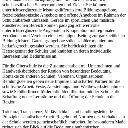
schulspezifischen Schwerpunkten und Zielen. Sie können
unterrichtsergänzende leistungsdifferenzierte Bildungsangebote,
freizeitpädagogische Angebote und offene Angebote im Rahmen der
Schulclubarbeit umfassen. Gerade im sportlichen und musisch-
künstlerischen Bereich können pädagogisch wertvolle
unterrichtsergänzende Angebote in Kooperation mit regionalen
Verbänden und Vereinen einen wichtigen Beitrag zur ganzheitlichen
Bildung leisten. Ganztagsangebote sollen schülerorientiert und
bedarfsgerecht gestaltet werden. Sie berücksichtigen die
Heterogenität der Schüler und knüpfen an deren individuelle
Interessen und Bedürfnisse an.
Für die Oberschule ist die Zusammenarbeit mit Unternehmen und
Handwerksbetrieben der Region von besonderer Bedeutung.
Kontakte zu anderen Schulen, Vereinen, Organisationen,
Beratungsstellen geben neue Impulse und schaffen Partner für die
schulische Arbeit. Feste, Ausstellungs- und Wettbewerbsteilnahmen
sowie Schülerfirmen fördern die Identifikation mit der Schule, die
Schaffung neuer Lernräume und die Öffnung der Schule in die
Region.
Toleranz, Transparenz, Verlässlichkeit sind handlungsleitende
Prinzipien schulischer Arbeit. Regeln und Normen des Verhaltens in
der Schule werden gemeinschaftlich erarbeitet. Im besonderen Maße
richtet sich der Blick auf die Bedeutung authentischer