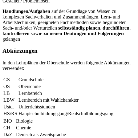
Gestalten/ Problemlösen
Handlungen/Aufgaben
auf der Grundlage von Wissen zu
komplexen Sachverhalten und Zusammenhängen, Lern- und
Arbeitstechniken, geeigneten Fachmethoden sowie begründeten
Sach- und/oder Werturteilen
selbstständig planen, durchführen,
kontrollieren
sowie
zu neuen Deutungen und Folgerungen
gelangen
Abkürzungen
In den Lehrplänen der Oberschule werden folgende Abkürzungen
verwendet:
GS
Grundschule
OS
Oberschule
LB
Lernbereich
LBW
Lernbereich mit Wahlcharakter
Ustd.
Unterrichtsstunden
HS/RS
Hauptschulbildungsgang/Realschulbildungsgang
BIO
Biologie
CH
Chemie
DaZ
Deutsch als Zweitsprache