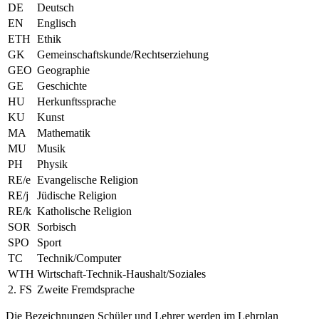
DE
Deutsch
EN
Englisch
ETH
Ethik
GK
Gemeinschaftskunde/Rechtserziehung
GEO
Geographie
GE
Geschichte
HU
Herkunftssprache
KU
Kunst
MA
Mathematik
MU
Musik
PH
Physik
RE/e
Evangelische Religion
RE/j
Jüdische Religion
RE/k
Katholische Religion
SOR
Sorbisch
SPO
Sport
TC
Technik/Computer
WTH
Wirtschaft-Technik-Haushalt/Soziales
2. FS
Zweite Fremdsprache
Die Bezeichnungen Schüler und Lehrer werden im Lehrplan