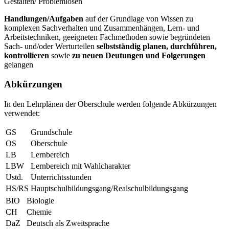
Gestalten/ Problemlösen
Handlungen/Aufgaben
auf der Grundlage von Wissen zu
komplexen Sachverhalten und Zusammenhängen, Lern- und
Arbeitstechniken, geeigneten Fachmethoden sowie begründeten
Sach- und/oder Werturteilen
selbstständig planen, durchführen,
kontrollieren
sowie
zu neuen Deutungen und Folgerungen
gelangen
Abkürzungen
In den Lehrplänen der Oberschule werden folgende Abkürzungen
verwendet:
GS
Grundschule
OS
Oberschule
LB
Lernbereich
LBW
Lernbereich mit Wahlcharakter
Ustd.
Unterrichtsstunden
HS/RS
Hauptschulbildungsgang/Realschulbildungsgang
BIO
Biologie
CH
Chemie
DaZ
Deutsch als Zweitsprache