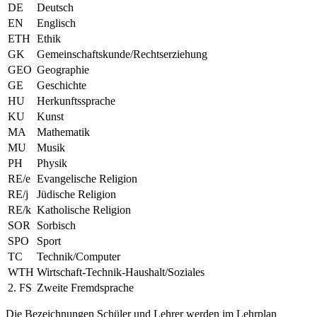
DE
Deutsch
EN
Englisch
ETH
Ethik
GK
Gemeinschaftskunde/Rechtserziehung
GEO
Geographie
GE
Geschichte
HU
Herkunftssprache
KU
Kunst
MA
Mathematik
MU
Musik
PH
Physik
RE/e
Evangelische Religion
RE/j
Jüdische Religion
RE/k
Katholische Religion
SOR
Sorbisch
SPO
Sport
TC
Technik/Computer
WTH
Wirtschaft-Technik-Haushalt/Soziales
2. FS
Zweite Fremdsprache
Die Bezeichnungen Schüler und Lehrer werden im Lehrplan