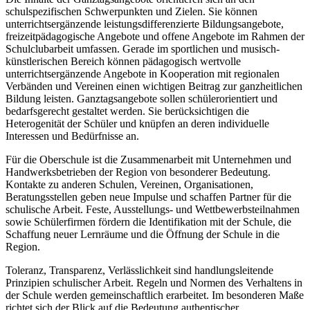
schulspezifischen Schwerpunkten und Zielen. Sie können
unterrichtsergänzende leistungsdifferenzierte Bildungsangebote,
freizeitpädagogische Angebote und offene Angebote im Rahmen der
Schulclubarbeit umfassen. Gerade im sportlichen und musisch-
künstlerischen Bereich können pädagogisch wertvolle
unterrichtsergänzende Angebote in Kooperation mit regionalen
Verbänden und Vereinen einen wichtigen Beitrag zur ganzheitlichen
Bildung leisten. Ganztagsangebote sollen schülerorientiert und
bedarfsgerecht gestaltet werden. Sie berücksichtigen die
Heterogenität der Schüler und knüpfen an deren individuelle
Interessen und Bedürfnisse an.
Für die Oberschule ist die Zusammenarbeit mit Unternehmen und
Handwerksbetrieben der Region von besonderer Bedeutung.
Kontakte zu anderen Schulen, Vereinen, Organisationen,
Beratungsstellen geben neue Impulse und schaffen Partner für die
schulische Arbeit. Feste, Ausstellungs- und Wettbewerbsteilnahmen
sowie Schülerfirmen fördern die Identifikation mit der Schule, die
Schaffung neuer Lernräume und die Öffnung der Schule in die
Region.
Toleranz, Transparenz, Verlässlichkeit sind handlungsleitende
Prinzipien schulischer Arbeit. Regeln und Normen des Verhaltens in
der Schule werden gemeinschaftlich erarbeitet. Im besonderen Maße
richtet sich der Blick auf die Bedeutung authentischer