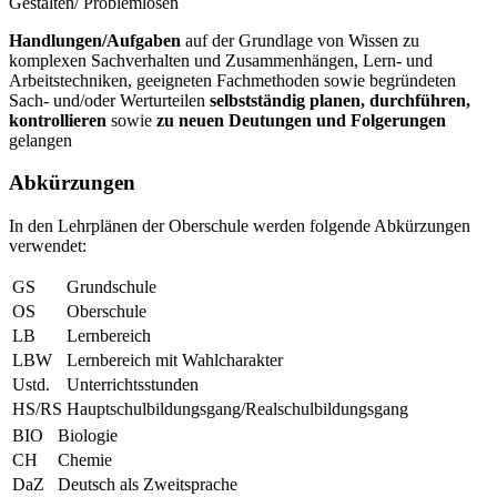
Gestalten/ Problemlösen
Handlungen/Aufgaben
auf der Grundlage von Wissen zu
komplexen Sachverhalten und Zusammenhängen, Lern- und
Arbeitstechniken, geeigneten Fachmethoden sowie begründeten
Sach- und/oder Werturteilen
selbstständig planen, durchführen,
kontrollieren
sowie
zu neuen Deutungen und Folgerungen
gelangen
Abkürzungen
In den Lehrplänen der Oberschule werden folgende Abkürzungen
verwendet:
GS
Grundschule
OS
Oberschule
LB
Lernbereich
LBW
Lernbereich mit Wahlcharakter
Ustd.
Unterrichtsstunden
HS/RS
Hauptschulbildungsgang/Realschulbildungsgang
BIO
Biologie
CH
Chemie
DaZ
Deutsch als Zweitsprache