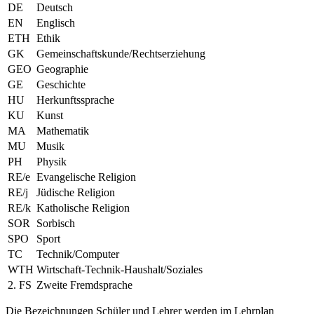
DE
Deutsch
EN
Englisch
ETH
Ethik
GK
Gemeinschaftskunde/Rechtserziehung
GEO
Geographie
GE
Geschichte
HU
Herkunftssprache
KU
Kunst
MA
Mathematik
MU
Musik
PH
Physik
RE/e
Evangelische Religion
RE/j
Jüdische Religion
RE/k
Katholische Religion
SOR
Sorbisch
SPO
Sport
TC
Technik/Computer
WTH
Wirtschaft-Technik-Haushalt/Soziales
2. FS
Zweite Fremdsprache
Die Bezeichnungen Schüler und Lehrer werden im Lehrplan