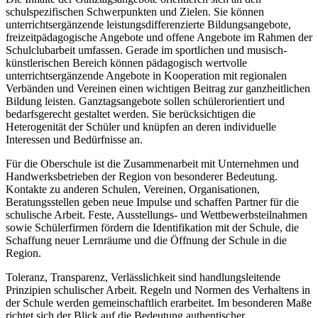
schulspezifischen Schwerpunkten und Zielen. Sie können
unterrichtsergänzende leistungsdifferenzierte Bildungsangebote,
freizeitpädagogische Angebote und offene Angebote im Rahmen der
Schulclubarbeit umfassen. Gerade im sportlichen und musisch-
künstlerischen Bereich können pädagogisch wertvolle
unterrichtsergänzende Angebote in Kooperation mit regionalen
Verbänden und Vereinen einen wichtigen Beitrag zur ganzheitlichen
Bildung leisten. Ganztagsangebote sollen schülerorientiert und
bedarfsgerecht gestaltet werden. Sie berücksichtigen die
Heterogenität der Schüler und knüpfen an deren individuelle
Interessen und Bedürfnisse an.
Für die Oberschule ist die Zusammenarbeit mit Unternehmen und
Handwerksbetrieben der Region von besonderer Bedeutung.
Kontakte zu anderen Schulen, Vereinen, Organisationen,
Beratungsstellen geben neue Impulse und schaffen Partner für die
schulische Arbeit. Feste, Ausstellungs- und Wettbewerbsteilnahmen
sowie Schülerfirmen fördern die Identifikation mit der Schule, die
Schaffung neuer Lernräume und die Öffnung der Schule in die
Region.
Toleranz, Transparenz, Verlässlichkeit sind handlungsleitende
Prinzipien schulischer Arbeit. Regeln und Normen des Verhaltens in
der Schule werden gemeinschaftlich erarbeitet. Im besonderen Maße
richtet sich der Blick auf die Bedeutung authentischer