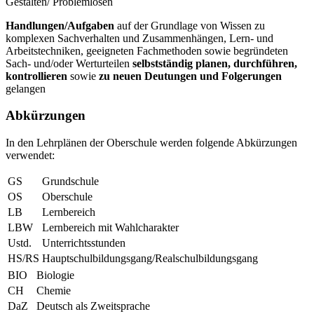
Gestalten/ Problemlösen
Handlungen/Aufgaben
auf der Grundlage von Wissen zu
komplexen Sachverhalten und Zusammenhängen, Lern- und
Arbeitstechniken, geeigneten Fachmethoden sowie begründeten
Sach- und/oder Werturteilen
selbstständig planen, durchführen,
kontrollieren
sowie
zu neuen Deutungen und Folgerungen
gelangen
Abkürzungen
In den Lehrplänen der Oberschule werden folgende Abkürzungen
verwendet:
GS
Grundschule
OS
Oberschule
LB
Lernbereich
LBW
Lernbereich mit Wahlcharakter
Ustd.
Unterrichtsstunden
HS/RS
Hauptschulbildungsgang/Realschulbildungsgang
BIO
Biologie
CH
Chemie
DaZ
Deutsch als Zweitsprache