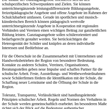
schulspezifischen Schwerpunkten und Zielen. Sie können
unterrichtsergänzende leistungsdifferenzierte Bildungsangebote,
freizeitpädagogische Angebote und offene Angebote im Rahmen der
Schulclubarbeit umfassen. Gerade im sportlichen und musisch-
künstlerischen Bereich können pädagogisch wertvolle
unterrichtsergänzende Angebote in Kooperation mit regionalen
Verbänden und Vereinen einen wichtigen Beitrag zur ganzheitlichen
Bildung leisten. Ganztagsangebote sollen schülerorientiert und
bedarfsgerecht gestaltet werden. Sie berücksichtigen die
Heterogenität der Schüler und knüpfen an deren individuelle
Interessen und Bedürfnisse an.
Für die Oberschule ist die Zusammenarbeit mit Unternehmen und
Handwerksbetrieben der Region von besonderer Bedeutung.
Kontakte zu anderen Schulen, Vereinen, Organisationen,
Beratungsstellen geben neue Impulse und schaffen Partner für die
schulische Arbeit. Feste, Ausstellungs- und Wettbewerbsteilnahmen
sowie Schülerfirmen fördern die Identifikation mit der Schule, die
Schaffung neuer Lernräume und die Öffnung der Schule in die
Region.
Toleranz, Transparenz, Verlässlichkeit sind handlungsleitende
Prinzipien schulischer Arbeit. Regeln und Normen des Verhaltens in
der Schule werden gemeinschaftlich erarbeitet. Im besonderen Maße
richtet sich der Blick auf die Bedeutung authentischer