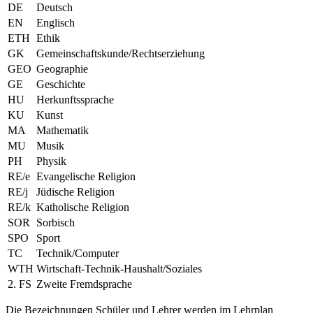
DE
Deutsch
EN
Englisch
ETH
Ethik
GK
Gemeinschaftskunde/Rechtserziehung
GEO
Geographie
GE
Geschichte
HU
Herkunftssprache
KU
Kunst
MA
Mathematik
MU
Musik
PH
Physik
RE/e
Evangelische Religion
RE/j
Jüdische Religion
RE/k
Katholische Religion
SOR
Sorbisch
SPO
Sport
TC
Technik/Computer
WTH
Wirtschaft-Technik-Haushalt/Soziales
2. FS
Zweite Fremdsprache
Die Bezeichnungen Schüler und Lehrer werden im Lehrplan