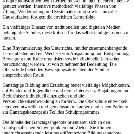
Kooperationsformen beim Lernen müssen in allen Fächern intensiv
genutzt werden. Intensive methodisch vielfältige Phasen von
Übung, Wiederholung und Systematisierung sowie sinnvolle
Hausaufgaben festigen die erreichten Lernerfolge.
Ein vielfältiger Einsatz von traditionellen und digitalen Medien
befähigt die Schüler, diese kritisch für das selbstständige Lernen zu
nutzen.
Eine Rhythmisierung des Unterrichts, mit der zusammenhängende
Lerneinheiten und ein Wechsel von Anspannung und Entspannung,
Bewegung und Ruhe organisiert sowie individuelle Lernzeiten
berücksichtigt werden, ist von zunehmender Bedeutung. Die
Oberschule bietet den Bewegungsaktivitäten der Schüler
entsprechenden Raum.
Ganztägige Bildung und Erziehung bietet vielfältige Möglichkeiten,
auf Kinder und Jugendliche und deren Interessen, Begabungen und
Bedürfnisse individuell einzugehen und die
Persönlichkeitsentwicklung zu fördern. Die Oberschule entwickelt
eigenverantwortlich und gemeinsam mit außerschulischen Partnern
ein Ganztagskonzept als Teil des Schulprogrammes.
Die Inhalte der Ganztagsangebote orientieren sich an den
schulspezifischen Schwerpunkten und Zielen. Sie können
unterrichtsergänzende leistungsdifferenzierte Bildungsangebote,