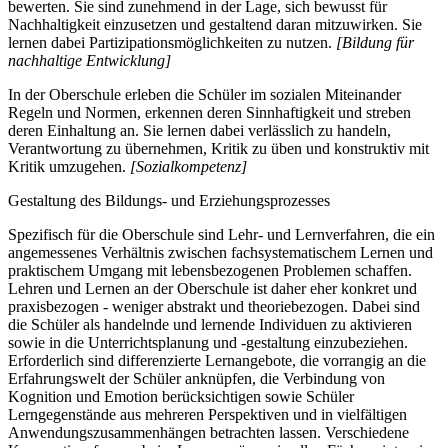
bewerten. Sie sind zunehmend in der Lage, sich bewusst für
Nachhaltigkeit einzusetzen und gestaltend daran mitzuwirken. Sie
lernen dabei Partizipationsmöglichkeiten zu nutzen.
[Bildung für
nachhaltige Entwicklung]
In der Oberschule erleben die Schüler im sozialen Miteinander
Regeln und Normen, erkennen deren Sinnhaftigkeit und streben
deren Einhaltung an. Sie lernen dabei verlässlich zu handeln,
Verantwortung zu übernehmen, Kritik zu üben und konstruktiv mit
Kritik umzugehen.
[Sozialkompetenz]
Gestaltung des Bildungs- und Erziehungsprozesses
Spezifisch für die Oberschule sind Lehr- und Lernverfahren, die ein
angemessenes Verhältnis zwischen fachsystematischem Lernen und
praktischem Umgang mit lebensbezogenen Problemen schaffen.
Lehren und Lernen an der Oberschule ist daher eher konkret und
praxisbezogen - weniger abstrakt und theoriebezogen. Dabei sind
die Schüler als handelnde und lernende Individuen zu aktivieren
sowie in die Unterrichtsplanung und -gestaltung einzubeziehen.
Erforderlich sind differenzierte Lernangebote, die vorrangig an die
Erfahrungswelt der Schüler anknüpfen, die Verbindung von
Kognition und Emotion berücksichtigen sowie Schüler
Lerngegenstände aus mehreren Perspektiven und in vielfältigen
Anwendungszusammenhängen betrachten lassen. Verschiedene