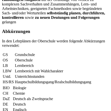
komplexen Sachverhalten und Zusammenhängen, Lern- und
Arbeitstechniken, geeigneten Fachmethoden sowie begründeten
Sach- und/oder Werturteilen
selbstständig planen, durchführen,
kontrollieren
sowie
zu neuen Deutungen und Folgerungen
gelangen
Abkürzungen
In den Lehrplänen der Oberschule werden folgende Abkürzungen
verwendet:
GS
Grundschule
OS
Oberschule
LB
Lernbereich
LBW
Lernbereich mit Wahlcharakter
Ustd.
Unterrichtsstunden
HS/RS
Hauptschulbildungsgang/Realschulbildungsgang
BIO
Biologie
CH
Chemie
DaZ
Deutsch als Zweitsprache
DE
Deutsch
EN
Englisch