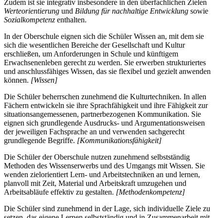
Zudem ist sie integrativ insbesondere in den überfachlichen Zielen
Werteorientierung
und
Bildung für nachhaltige Entwicklung
sowie
Sozialkompetenz
enthalten.
In der Oberschule eignen sich die Schüler Wissen an, mit dem sie
sich die wesentlichen Bereiche der Gesellschaft und Kultur
erschließen, um Anforderungen in Schule und künftigem
Erwachsenenleben gerecht zu werden. Sie erwerben strukturiertes
und anschlussfähiges Wissen, das sie flexibel und gezielt anwenden
können.
[Wissen]
Die Schüler beherrschen zunehmend die Kulturtechniken. In allen
Fächern entwickeln sie ihre Sprachfähigkeit und ihre Fähigkeit zur
situationsangemessenen, partnerbezogenen Kommunikation. Sie
eignen sich grundlegende Ausdrucks- und Argumentationsweisen
der jeweiligen Fachsprache an und verwenden sachgerecht
grundlegende Begriffe.
[Kommunikationsfähigkeit]
Die Schüler der Oberschule nutzen zunehmend selbstständig
Methoden des Wissenserwerbs und des Umgangs mit Wissen. Sie
wenden zielorientiert Lern- und Arbeitstechniken an und lernen,
planvoll mit Zeit, Material und Arbeitskraft umzugehen und
Arbeitsabläufe effektiv zu gestalten.
[Methodenkompetenz]
Die Schüler sind zunehmend in der Lage, sich individuelle Ziele zu
setzen, das eigene Lernen selbstständig und in Zusammenarbeit mit