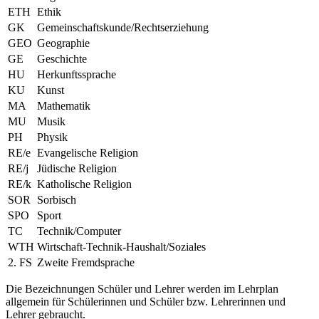
ETH
Ethik
GK
Gemeinschaftskunde/Rechtserziehung
GEO
Geographie
GE
Geschichte
HU
Herkunftssprache
KU
Kunst
MA
Mathematik
MU
Musik
PH
Physik
RE/e
Evangelische Religion
RE/j
Jüdische Religion
RE/k
Katholische Religion
SOR
Sorbisch
SPO
Sport
TC
Technik/Computer
WTH
Wirtschaft-Technik-Haushalt/Soziales
2. FS
Zweite Fremdsprache
Die Bezeichnungen Schüler und Lehrer werden im Lehrplan
allgemein für Schülerinnen und Schüler bzw. Lehrerinnen und
Lehrer gebraucht.