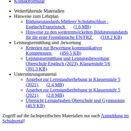
Kontaktformular
Weiterführende Materialien
Hinweise zum Lehrplan
Bildungsstandards Mittlerer Schulabschluss -
Englisch/Französisch
(1.6 MB)
Hinweise zu den weiterentwickelten Bildungsstandards
für die erste Fremdsprache EN/FRZ
(318.2 KB)
Leistungsermittlung und -bewertung
Kriterien zur Bewertung kommunikativer
Kompetenzen
(459.5 KB)
Leistungsermittlung und Leistungsbewertung
Oberschule Englisch (2023), Klassenstufe 5/6
(391.3 KB)
Unterstützungsmaterial
Angebot zur Lernstandserhebung in Klassenstufe 5
(2021)
(2.4 MB)
Angebot zur Lernstandserhebung in Klassenstufe 5
(2021)
(2.8 MB)
Übersicht Lernaufgaben Oberschule und Gymnasium
(46.9 KB)
Zugriff auf die fachspezifischen Materialien nur nach
Anmeldung im
Schulportal
!