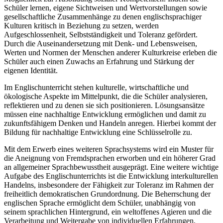
Schüler lernen, eigene Sichtweisen und Wertvorstellungen sowie
gesellschaftliche Zusammenhänge zu denen englischsprachiger
Kulturen kritisch in Beziehung zu setzen, werden
Aufgeschlossenheit, Selbstständigkeit und Toleranz gefördert.
Durch die Auseinandersetzung mit Denk- und Lebensweisen,
Werten und Normen der Menschen anderer Kulturkreise erleben die
Schüler auch einen Zuwachs an Erfahrung und Stärkung der
eigenen Identität.
Im Englischunterricht stehen kulturelle, wirtschaftliche und
ökologische Aspekte im Mittelpunkt, die die Schüler analysieren,
reflektieren und zu denen sie sich positionieren. Lösungsansätze
müssen eine nachhaltige Entwicklung ermöglichen und damit zu
zukunftsfähigem Denken und Handeln anregen. Hierbei kommt der
Bildung für nachhaltige Entwicklung eine Schlüsselrolle zu.
Mit dem Erwerb eines weiteren Sprachsystems wird ein Muster für
die Aneignung von Fremdsprachen erworben und ein höherer Grad
an allgemeiner Sprachbewusstheit ausgeprägt. Eine weitere wichtige
Aufgabe des Englischunterrichts ist die Entwicklung interkulturellen
Handelns, insbesondere der Fähigkeit zur Toleranz im Rahmen der
freiheitlich demokratischen Grundordnung. Die Beherrschung der
englischen Sprache ermöglicht dem Schüler, unabhängig von
seinem sprachlichen Hintergrund, ein weltoffenes Agieren und die
Verarbeitung und Weitergabe von individuellen Erfahrungen,