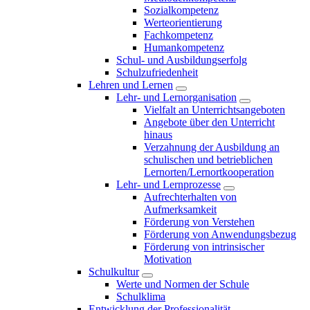
Sozialkompetenz
Werteorientierung
Fachkompetenz
Humankompetenz
Schul- und Ausbildungserfolg
Schulzufriedenheit
Lehren und Lernen
Lehr- und Lernorganisation
Vielfalt an Unterrichtsangeboten
Angebote über den Unterricht
hinaus
Verzahnung der Ausbildung an
schulischen und betrieblichen
Lernorten/Lernortkooperation
Lehr- und Lernprozesse
Aufrechterhalten von
Aufmerksamkeit
Förderung von Verstehen
Förderung von Anwendungsbezug
Förderung von intrinsischer
Motivation
Schulkultur
Werte und Normen der Schule
Schulklima
Entwicklung der Professionalität