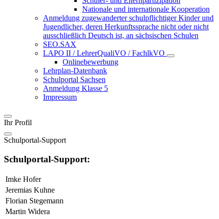
Schüler- und Elternpartizipation
Nationale und internationale Kooperation
Anmeldung zugewanderter schulpflichtiger Kinder und
Jugendlicher, deren Herkunftssprache nicht oder nicht
ausschließlich Deutsch ist, an sächsischen Schulen
SEO.SAX
LAPO II / LehrerQualiVO / FachlkVO
Onlinebewerbung
Lehrplan-Datenbank
Schulportal Sachsen
Anmeldung Klasse 5
Impressum
Ihr Profil
Schulportal-Support
Schulportal-Support:
Imke Hofer
Jeremias Kuhne
Florian Stegemann
Martin Widera