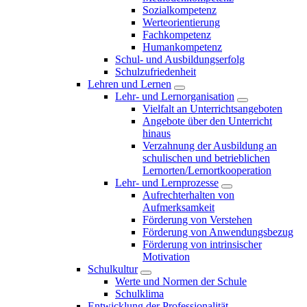
Sozialkompetenz
Werteorientierung
Fachkompetenz
Humankompetenz
Schul- und Ausbildungserfolg
Schulzufriedenheit
Lehren und Lernen
Lehr- und Lernorganisation
Vielfalt an Unterrichtsangeboten
Angebote über den Unterricht
hinaus
Verzahnung der Ausbildung an
schulischen und betrieblichen
Lernorten/Lernortkooperation
Lehr- und Lernprozesse
Aufrechterhalten von
Aufmerksamkeit
Förderung von Verstehen
Förderung von Anwendungsbezug
Förderung von intrinsischer
Motivation
Schulkultur
Werte und Normen der Schule
Schulklima
Entwicklung der Professionalität