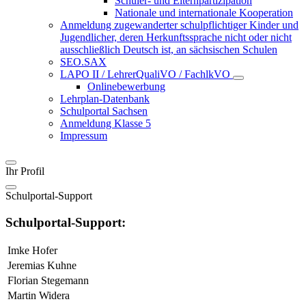
Schüler- und Elternpartizipation
Nationale und internationale Kooperation
Anmeldung zugewanderter schulpflichtiger Kinder und
Jugendlicher, deren Herkunftssprache nicht oder nicht
ausschließlich Deutsch ist, an sächsischen Schulen
SEO.SAX
LAPO II / LehrerQualiVO / FachlkVO
Onlinebewerbung
Lehrplan-Datenbank
Schulportal Sachsen
Anmeldung Klasse 5
Impressum
Ihr Profil
Schulportal-Support
Schulportal-Support:
Imke Hofer
Jeremias Kuhne
Florian Stegemann
Martin Widera