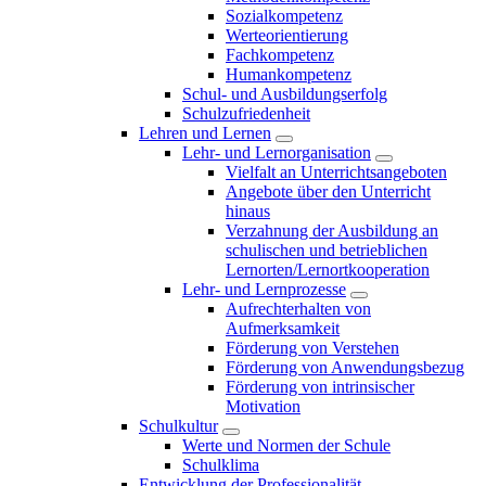
Sozialkompetenz
Werteorientierung
Fachkompetenz
Humankompetenz
Schul- und Ausbildungserfolg
Schulzufriedenheit
Lehren und Lernen
Lehr- und Lernorganisation
Vielfalt an Unterrichtsangeboten
Angebote über den Unterricht
hinaus
Verzahnung der Ausbildung an
schulischen und betrieblichen
Lernorten/Lernortkooperation
Lehr- und Lernprozesse
Aufrechterhalten von
Aufmerksamkeit
Förderung von Verstehen
Förderung von Anwendungsbezug
Förderung von intrinsischer
Motivation
Schulkultur
Werte und Normen der Schule
Schulklima
Entwicklung der Professionalität