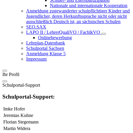
Schüler- und Elternpartizipation
Nationale und internationale Kooperation
Anmeldung zugewanderter schulpflichtiger Kinder und
Jugendlicher, deren Herkunftssprache nicht oder nicht
ausschließlich Deutsch ist, an sächsischen Schulen
SEO.SAX
LAPO II / LehrerQualiVO / FachlkVO
Onlinebewerbung
Lehrplan-Datenbank
Schulportal Sachsen
Anmeldung Klasse 5
Impressum
Ihr Profil
Schulportal-Support
Schulportal-Support:
Imke Hofer
Jeremias Kuhne
Florian Stegemann
Martin Widera