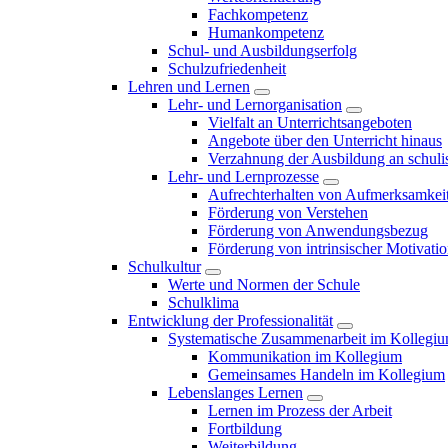
Fachkompetenz
Humankompetenz
Schul- und Ausbildungserfolg
Schulzufriedenheit
Lehren und Lernen
Lehr- und Lernorganisation
Vielfalt an Unterrichtsangeboten
Angebote über den Unterricht hinaus
Verzahnung der Ausbildung an schulis
Lehr- und Lernprozesse
Aufrechterhalten von Aufmerksamkei
Förderung von Verstehen
Förderung von Anwendungsbezug
Förderung von intrinsischer Motivati
Schulkultur
Werte und Normen der Schule
Schulklima
Entwicklung der Professionalität
Systematische Zusammenarbeit im Kollegi
Kommunikation im Kollegium
Gemeinsames Handeln im Kollegium
Lebenslanges Lernen
Lernen im Prozess der Arbeit
Fortbildung
Weiterbildung