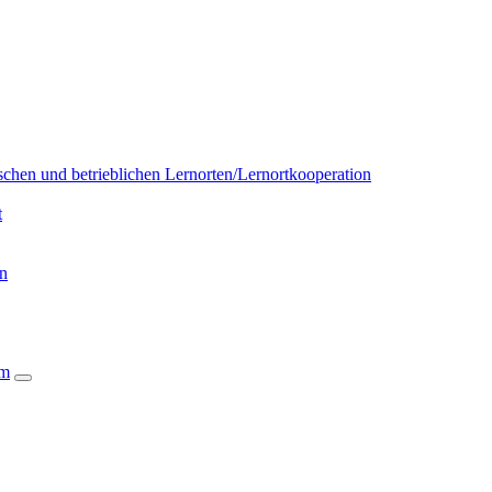
chen und betrieblichen Lernorten/Lernortkooperation
t
on
um