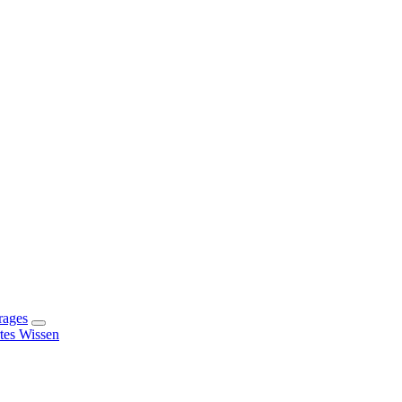
rages
rtes Wissen