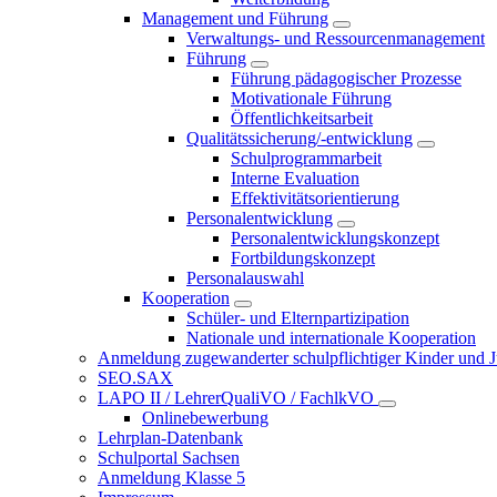
Management und Führung
Verwaltungs- und Ressourcenmanagement
Führung
Führung pädagogischer Prozesse
Motivationale Führung
Öffentlichkeitsarbeit
Qualitätssicherung/-entwicklung
Schulprogrammarbeit
Interne Evaluation
Effektivitätsorientierung
Personalentwicklung
Personalentwicklungskonzept
Fortbildungskonzept
Personalauswahl
Kooperation
Schüler- und Elternpartizipation
Nationale und internationale Kooperation
Anmeldung zugewanderter schulpflichtiger Kinder und Jug
SEO.SAX
LAPO II / LehrerQualiVO / FachlkVO
Onlinebewerbung
Lehrplan-Datenbank
Schulportal Sachsen
Anmeldung Klasse 5