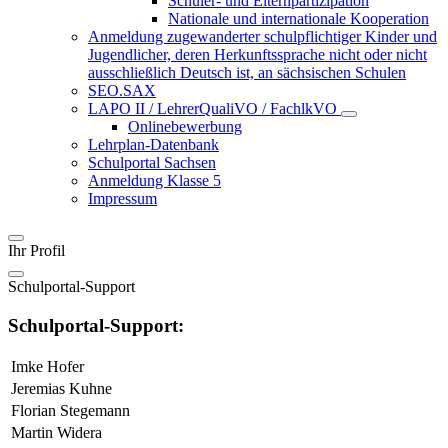
Schüler- und Elternpartizipation
Nationale und internationale Kooperation
Anmeldung zugewanderter schulpflichtiger Kinder und
Jugendlicher, deren Herkunftssprache nicht oder nicht
ausschließlich Deutsch ist, an sächsischen Schulen
SEO.SAX
LAPO II / LehrerQualiVO / FachlkVO
Onlinebewerbung
Lehrplan-Datenbank
Schulportal Sachsen
Anmeldung Klasse 5
Impressum
Ihr Profil
Schulportal-Support
Schulportal-Support:
Imke Hofer
Jeremias Kuhne
Florian Stegemann
Martin Widera