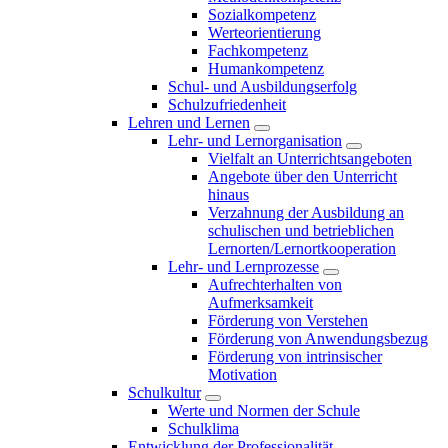
Sozialkompetenz
Werteorientierung
Fachkompetenz
Humankompetenz
Schul- und Ausbildungserfolg
Schulzufriedenheit
Lehren und Lernen
Lehr- und Lernorganisation
Vielfalt an Unterrichtsangeboten
Angebote über den Unterricht
hinaus
Verzahnung der Ausbildung an
schulischen und betrieblichen
Lernorten/Lernortkooperation
Lehr- und Lernprozesse
Aufrechterhalten von
Aufmerksamkeit
Förderung von Verstehen
Förderung von Anwendungsbezug
Förderung von intrinsischer
Motivation
Schulkultur
Werte und Normen der Schule
Schulklima
Entwicklung der Professionalität