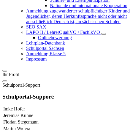
Schüler- und Elternpartizipation
Nationale und internationale Kooperation
Anmeldung zugewanderter schulpflichtiger Kinder und
Jugendlicher, deren Herkunftssprache nicht oder nicht
ausschließlich Deutsch ist, an sächsischen Schulen
SEO.SAX
LAPO II / LehrerQualiVO / FachlkVO
Onlinebewerbung
Lehrplan-Datenbank
Schulportal Sachsen
Anmeldung Klasse 5
Impressum
Ihr Profil
Schulportal-Support
Schulportal-Support:
Imke Hofer
Jeremias Kuhne
Florian Stegemann
Martin Widera