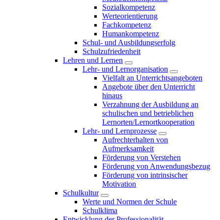
Sozialkompetenz
Werteorientierung
Fachkompetenz
Humankompetenz
Schul- und Ausbildungserfolg
Schulzufriedenheit
Lehren und Lernen
Lehr- und Lernorganisation
Vielfalt an Unterrichtsangeboten
Angebote über den Unterricht
hinaus
Verzahnung der Ausbildung an
schulischen und betrieblichen
Lernorten/Lernortkooperation
Lehr- und Lernprozesse
Aufrechterhalten von
Aufmerksamkeit
Förderung von Verstehen
Förderung von Anwendungsbezug
Förderung von intrinsischer
Motivation
Schulkultur
Werte und Normen der Schule
Schulklima
Entwicklung der Professionalität