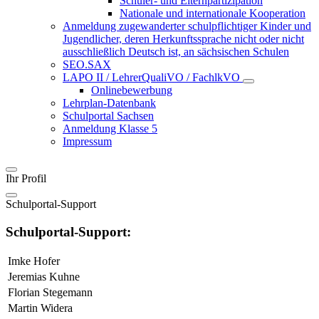
Schüler- und Elternpartizipation
Nationale und internationale Kooperation
Anmeldung zugewanderter schulpflichtiger Kinder und
Jugendlicher, deren Herkunftssprache nicht oder nicht
ausschließlich Deutsch ist, an sächsischen Schulen
SEO.SAX
LAPO II / LehrerQualiVO / FachlkVO
Onlinebewerbung
Lehrplan-Datenbank
Schulportal Sachsen
Anmeldung Klasse 5
Impressum
Ihr Profil
Schulportal-Support
Schulportal-Support:
Imke Hofer
Jeremias Kuhne
Florian Stegemann
Martin Widera