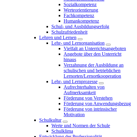
Sozialkompetenz
Werteorientierung
Fachkompetenz
Humankompetenz
Schul- und Ausbildungserfolg
Schulzufriedenheit
Lehren und Lernen
Lehr- und Lernorganisation
Vielfalt an Unterrichtsangeboten
Angebote über den Unterricht
hinaus
Verzahnung der Ausbildung an
schulischen und betrieblichen
Lernorten/Lernortkooperation
Lehr- und Lernprozesse
Aufrechterhalten von
Aufmerksamkeit
Förderung von Verstehen
Förderung von Anwendungsbezug
Förderung von intrinsischer
Motivation
Schulkultur
Werte und Normen der Schule
Schulklima
Entwicklung der Professionalität