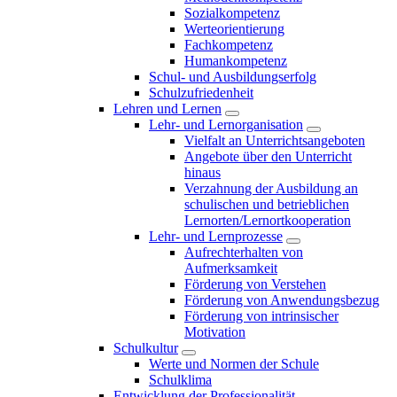
Sozialkompetenz
Werteorientierung
Fachkompetenz
Humankompetenz
Schul- und Ausbildungserfolg
Schulzufriedenheit
Lehren und Lernen
Lehr- und Lernorganisation
Vielfalt an Unterrichtsangeboten
Angebote über den Unterricht
hinaus
Verzahnung der Ausbildung an
schulischen und betrieblichen
Lernorten/Lernortkooperation
Lehr- und Lernprozesse
Aufrechterhalten von
Aufmerksamkeit
Förderung von Verstehen
Förderung von Anwendungsbezug
Förderung von intrinsischer
Motivation
Schulkultur
Werte und Normen der Schule
Schulklima
Entwicklung der Professionalität