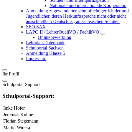
Schüler- und Elternpartizipation
Nationale und internationale Kooperation
Anmeldung zugewanderter schulpflichtiger Kinder und
Jugendlicher, deren Herkunftssprache nicht oder nicht
ausschließlich Deutsch ist, an sächsischen Schulen
SEO.SAX
LAPO II / LehrerQualiVO / FachlkVO
Onlinebewerbung
Lehrplan-Datenbank
Schulportal Sachsen
Anmeldung Klasse 5
Impressum
Ihr Profil
Schulportal-Support
Schulportal-Support:
Imke Hofer
Jeremias Kuhne
Florian Stegemann
Martin Widera