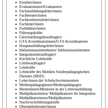
Erzieher/innen
Evaluatorinnen/Evaluatoren
Fachausbildungsleiter/innen
Fachberater/innen
Fachkonferenzleiter/innen
Fachleiter/innen
Fortbildner/innen
Führungskräfte
Gleichstellungsbeauftragte/r
GTA-Koordinatorinnen/GTA-Koordinatoren
Hauptausbildungsleiter/innen
Inklusionsassistentinnen/ Inklusionsassistenten
Integrationsbeauftragte/r
Kirchliche Lehrkräfte
Lehrbeauftragte/r
Lehrkräfte
Lehrkräfte des Mobilen Sonderpädagogischen
Dienstes (MSD)
Leiter/innen der Schulschwimmzentren
Medienpädagoginnen/Medienpädagogen
Mentorinnen/Mentoren in der Lehrerausbildung
Multiplikatorinnen/ Multiplikatoren für Integration
Multiplikatorinnen/Multiplikatoren
Nachwuchsführungskräfte
Oberstufenberater/innen