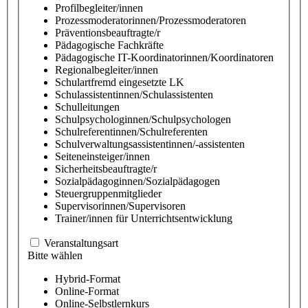
Profilbegleiter/innen
Prozessmoderatorinnen/Prozessmoderatoren
Präventionsbeauftragte/r
Pädagogische Fachkräfte
Pädagogische IT-Koordinatorinnen/Koordinatoren
Regionalbegleiter/innen
Schulartfremd eingesetzte LK
Schulassistentinnen/Schulassistenten
Schulleitungen
Schulpsychologinnen/Schulpsychologen
Schulreferentinnen/Schulreferenten
Schulverwaltungsassistentinnen/-assistenten
Seiteneinsteiger/innen
Sicherheitsbeauftragte/r
Sozialpädagoginnen/Sozialpädagogen
Steuergruppenmitglieder
Supervisorinnen/Supervisoren
Trainer/innen für Unterrichtsentwicklung
Veranstaltungsart
Bitte wählen
Hybrid-Format
Online-Format
Online-Selbstlernkurs