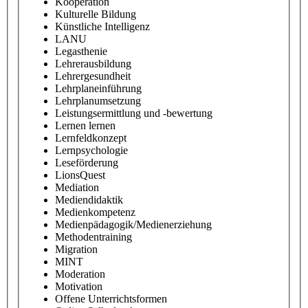
Kooperation
Kulturelle Bildung
Künstliche Intelligenz
LANU
Legasthenie
Lehrerausbildung
Lehrergesundheit
Lehrplaneinführung
Lehrplanumsetzung
Leistungsermittlung und -bewertung
Lernen lernen
Lernfeldkonzept
Lernpsychologie
Leseförderung
LionsQuest
Mediation
Mediendidaktik
Medienkompetenz
Medienpädagogik/Medienerziehung
Methodentraining
Migration
MINT
Moderation
Motivation
Offene Unterrichtsformen