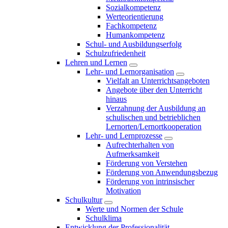
Sozialkompetenz
Werteorientierung
Fachkompetenz
Humankompetenz
Schul- und Ausbildungserfolg
Schulzufriedenheit
Lehren und Lernen
Lehr- und Lernorganisation
Vielfalt an Unterrichtsangeboten
Angebote über den Unterricht
hinaus
Verzahnung der Ausbildung an
schulischen und betrieblichen
Lernorten/Lernortkooperation
Lehr- und Lernprozesse
Aufrechterhalten von
Aufmerksamkeit
Förderung von Verstehen
Förderung von Anwendungsbezug
Förderung von intrinsischer
Motivation
Schulkultur
Werte und Normen der Schule
Schulklima
Entwicklung der Professionalität