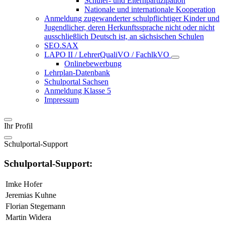
Schüler- und Elternpartizipation
Nationale und internationale Kooperation
Anmeldung zugewanderter schulpflichtiger Kinder und
Jugendlicher, deren Herkunftssprache nicht oder nicht
ausschließlich Deutsch ist, an sächsischen Schulen
SEO.SAX
LAPO II / LehrerQualiVO / FachlkVO
Onlinebewerbung
Lehrplan-Datenbank
Schulportal Sachsen
Anmeldung Klasse 5
Impressum
Ihr Profil
Schulportal-Support
Schulportal-Support:
Imke Hofer
Jeremias Kuhne
Florian Stegemann
Martin Widera