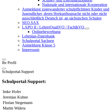
Schüler- und Elternpartizipation
Nationale und internationale Kooperation
Anmeldung zugewanderter schulpflichtiger Kinder und
Jugendlicher, deren Herkunftssprache nicht oder nicht
ausschließlich Deutsch ist, an sächsischen Schulen
SEO.SAX
LAPO II / LehrerQualiVO / FachlkVO
Onlinebewerbung
Lehrplan-Datenbank
Schulportal Sachsen
Anmeldung Klasse 5
Impressum
Ihr Profil
Schulportal-Support
Schulportal-Support:
Imke Hofer
Jeremias Kuhne
Florian Stegemann
Martin Widera