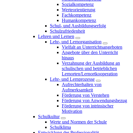
Sozialkompetenz
Werteorientierung
Fachkompetenz
Humankompetenz
Schul- und Ausbildungserfolg
Schulzufriedenheit
Lehren und Lernen
Lehr- und Lernorganisation
Vielfalt an Unterrichtsangeboten
Angebote über den Unterricht
hinaus
Verzahnung der Ausbildung an
schulischen und betrieblichen
Lernorten/Lernortkooperation
Lehr- und Lernprozesse
Aufrechterhalten von
Aufmerksamkeit
Förderung von Verstehen
Förderung von Anwendungsbezug
Förderung von intrinsischer
Motivation
Schulkultur
Werte und Normen der Schule
Schulklima
Entwicklung der Professionalität