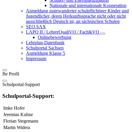
Schüler- und Elternpartizipation
Nationale und internationale Kooperation
Anmeldung zugewanderter schulpflichtiger Kinder und
Jugendlicher, deren Herkunftssprache nicht oder nicht
ausschließlich Deutsch ist, an sächsischen Schulen
SEO.SAX
LAPO II / LehrerQualiVO / FachlkVO
Onlinebewerbung
Lehrplan-Datenbank
Schulportal Sachsen
Anmeldung Klasse 5
Impressum
Ihr Profil
Schulportal-Support
Schulportal-Support:
Imke Hofer
Jeremias Kuhne
Florian Stegemann
Martin Widera