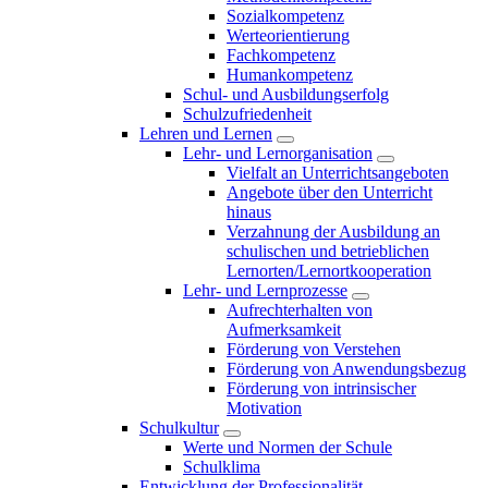
Sozialkompetenz
Werteorientierung
Fachkompetenz
Humankompetenz
Schul- und Ausbildungserfolg
Schulzufriedenheit
Lehren und Lernen
Lehr- und Lernorganisation
Vielfalt an Unterrichtsangeboten
Angebote über den Unterricht
hinaus
Verzahnung der Ausbildung an
schulischen und betrieblichen
Lernorten/Lernortkooperation
Lehr- und Lernprozesse
Aufrechterhalten von
Aufmerksamkeit
Förderung von Verstehen
Förderung von Anwendungsbezug
Förderung von intrinsischer
Motivation
Schulkultur
Werte und Normen der Schule
Schulklima
Entwicklung der Professionalität