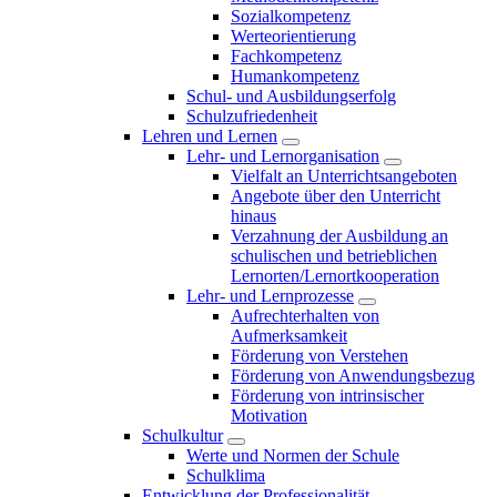
Sozialkompetenz
Werteorientierung
Fachkompetenz
Humankompetenz
Schul- und Ausbildungserfolg
Schulzufriedenheit
Lehren und Lernen
Lehr- und Lernorganisation
Vielfalt an Unterrichtsangeboten
Angebote über den Unterricht
hinaus
Verzahnung der Ausbildung an
schulischen und betrieblichen
Lernorten/Lernortkooperation
Lehr- und Lernprozesse
Aufrechterhalten von
Aufmerksamkeit
Förderung von Verstehen
Förderung von Anwendungsbezug
Förderung von intrinsischer
Motivation
Schulkultur
Werte und Normen der Schule
Schulklima
Entwicklung der Professionalität