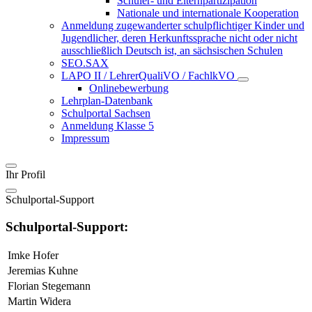
Schüler- und Elternpartizipation
Nationale und internationale Kooperation
Anmeldung zugewanderter schulpflichtiger Kinder und
Jugendlicher, deren Herkunftssprache nicht oder nicht
ausschließlich Deutsch ist, an sächsischen Schulen
SEO.SAX
LAPO II / LehrerQualiVO / FachlkVO
Onlinebewerbung
Lehrplan-Datenbank
Schulportal Sachsen
Anmeldung Klasse 5
Impressum
Ihr Profil
Schulportal-Support
Schulportal-Support:
Imke Hofer
Jeremias Kuhne
Florian Stegemann
Martin Widera