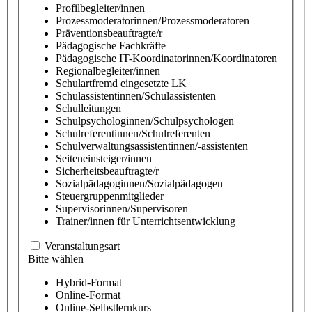
Profilbegleiter/innen
Prozessmoderatorinnen/Prozessmoderatoren
Präventionsbeauftragte/r
Pädagogische Fachkräfte
Pädagogische IT-Koordinatorinnen/Koordinatoren
Regionalbegleiter/innen
Schulartfremd eingesetzte LK
Schulassistentinnen/Schulassistenten
Schulleitungen
Schulpsychologinnen/Schulpsychologen
Schulreferentinnen/Schulreferenten
Schulverwaltungsassistentinnen/-assistenten
Seiteneinsteiger/innen
Sicherheitsbeauftragte/r
Sozialpädagoginnen/Sozialpädagogen
Steuergruppenmitglieder
Supervisorinnen/Supervisoren
Trainer/innen für Unterrichtsentwicklung
Veranstaltungsart
Bitte wählen
Hybrid-Format
Online-Format
Online-Selbstlernkurs