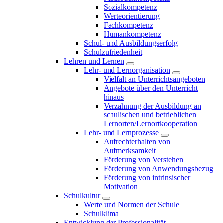
Sozialkompetenz
Werteorientierung
Fachkompetenz
Humankompetenz
Schul- und Ausbildungserfolg
Schulzufriedenheit
Lehren und Lernen
Lehr- und Lernorganisation
Vielfalt an Unterrichtsangeboten
Angebote über den Unterricht
hinaus
Verzahnung der Ausbildung an
schulischen und betrieblichen
Lernorten/Lernortkooperation
Lehr- und Lernprozesse
Aufrechterhalten von
Aufmerksamkeit
Förderung von Verstehen
Förderung von Anwendungsbezug
Förderung von intrinsischer
Motivation
Schulkultur
Werte und Normen der Schule
Schulklima
Entwicklung der Professionalität