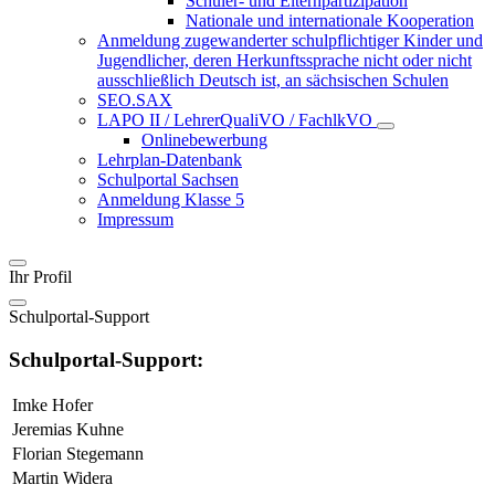
Schüler- und Elternpartizipation
Nationale und internationale Kooperation
Anmeldung zugewanderter schulpflichtiger Kinder und
Jugendlicher, deren Herkunftssprache nicht oder nicht
ausschließlich Deutsch ist, an sächsischen Schulen
SEO.SAX
LAPO II / LehrerQualiVO / FachlkVO
Onlinebewerbung
Lehrplan-Datenbank
Schulportal Sachsen
Anmeldung Klasse 5
Impressum
Ihr Profil
Schulportal-Support
Schulportal-Support:
Imke Hofer
Jeremias Kuhne
Florian Stegemann
Martin Widera