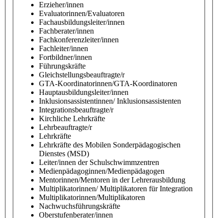
Erzieher/innen
Evaluatorinnen/Evaluatoren
Fachausbildungsleiter/innen
Fachberater/innen
Fachkonferenzleiter/innen
Fachleiter/innen
Fortbildner/innen
Führungskräfte
Gleichstellungsbeauftragte/r
GTA-Koordinatorinnen/GTA-Koordinatoren
Hauptausbildungsleiter/innen
Inklusionsassistentinnen/ Inklusionsassistenten
Integrationsbeauftragte/r
Kirchliche Lehrkräfte
Lehrbeauftragte/r
Lehrkräfte
Lehrkräfte des Mobilen Sonderpädagogischen
Dienstes (MSD)
Leiter/innen der Schulschwimmzentren
Medienpädagoginnen/Medienpädagogen
Mentorinnen/Mentoren in der Lehrerausbildung
Multiplikatorinnen/ Multiplikatoren für Integration
Multiplikatorinnen/Multiplikatoren
Nachwuchsführungskräfte
Oberstufenberater/innen