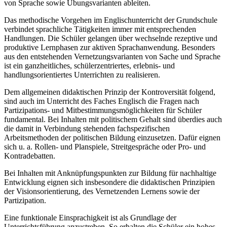
von Sprache sowie Übungsvarianten ableiten.
Das methodische Vorgehen im Englischunterricht der Grundschule
verbindet sprachliche Tätigkeiten immer mit entsprechenden
Handlungen. Die Schüler gelangen über wechselnde rezeptive und
produktive Lernphasen zur aktiven Sprachanwendung. Besonders
aus den entstehenden Vernetzungsvarianten von Sache und Sprache
ist ein ganzheitliches, schülerzentriertes, erlebnis- und
handlungsorientiertes Unterrichten zu realisieren.
Dem allgemeinen didaktischen Prinzip der Kontroversität folgend,
sind auch im Unterricht des Faches Englisch die Fragen nach
Partizipations- und Mitbestimmungsmöglichkeiten für Schüler
fundamental. Bei Inhalten mit politischem Gehalt sind überdies auch
die damit in Verbindung stehenden fachspezifischen
Arbeitsmethoden der politischen Bildung einzusetzen. Dafür eignen
sich u. a. Rollen- und Planspiele, Streitgespräche oder Pro- und
Kontradebatten.
Bei Inhalten mit Anknüpfungspunkten zur Bildung für nachhaltige
Entwicklung eignen sich insbesondere die didaktischen Prinzipien
der Visionsorientierung, des Vernetzenden Lernens sowie der
Partizipation.
Eine funktionale Einsprachigkeit ist als Grundlage der
Unterrichtsführung anzustreben. So erhalten die Schüler ein hohes