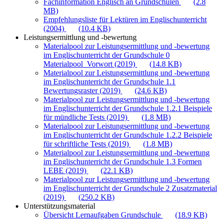
Fachinformation Englisch an Grundschulen
(2.8
MB)
Empfehlungsliste für Lektüren im Englischunterricht
(2004)
(10.4 KB)
Leistungsermittlung und -bewertung
Materialpool zur Leistungsermittlung und -bewertung
im Englischunterricht der Grundschule 0
Materialpool_Vorwort (2019)
(14.8 KB)
Materialpool zur Leistungsermittlung und -bewertung
im Englischunterricht der Grundschule 1.1
Bewertungsraster (2019)
(24.6 KB)
Materialpool zur Leistungsermittlung und -bewertung
im Englischunterricht der Grundschule 1.2.1 Beispiele
für mündliche Tests (2019)
(1.8 MB)
Materialpool zur Leistungsermittlung und -bewertung
im Englischunterricht der Grundschule 1.2.2 Beispiele
für schriftliche Tests (2019)
(1.8 MB)
Materialpool zur Leistungsermittlung und -bewertung
im Englischunterricht der Grundschule 1.3 Formen
LEBE (2019)
(22.1 KB)
Materialpool zur Leistungsermittlung und -bewertung
im Englischunterricht der Grundschule 2 Zusatzmaterial
(2019)
(250.2 KB)
Unterstützungsmaterial
Übersicht Lernaufgaben Grundschule
(18.9 KB)