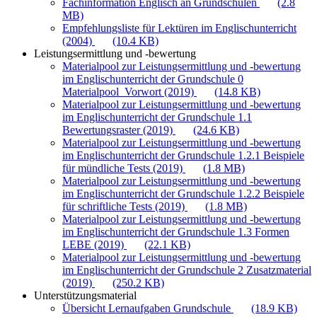
Fachinformation Englisch an Grundschulen
(2.8
MB)
Empfehlungsliste für Lektüren im Englischunterricht
(2004)
(10.4 KB)
Leistungsermittlung und -bewertung
Materialpool zur Leistungsermittlung und -bewertung
im Englischunterricht der Grundschule 0
Materialpool_Vorwort (2019)
(14.8 KB)
Materialpool zur Leistungsermittlung und -bewertung
im Englischunterricht der Grundschule 1.1
Bewertungsraster (2019)
(24.6 KB)
Materialpool zur Leistungsermittlung und -bewertung
im Englischunterricht der Grundschule 1.2.1 Beispiele
für mündliche Tests (2019)
(1.8 MB)
Materialpool zur Leistungsermittlung und -bewertung
im Englischunterricht der Grundschule 1.2.2 Beispiele
für schriftliche Tests (2019)
(1.8 MB)
Materialpool zur Leistungsermittlung und -bewertung
im Englischunterricht der Grundschule 1.3 Formen
LEBE (2019)
(22.1 KB)
Materialpool zur Leistungsermittlung und -bewertung
im Englischunterricht der Grundschule 2 Zusatzmaterial
(2019)
(250.2 KB)
Unterstützungsmaterial
Übersicht Lernaufgaben Grundschule
(18.9 KB)