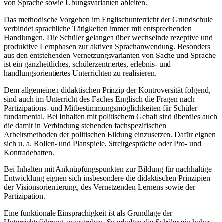
von Sprache sowie Übungsvarianten ableiten.
Das methodische Vorgehen im Englischunterricht der Grundschule
verbindet sprachliche Tätigkeiten immer mit entsprechenden
Handlungen. Die Schüler gelangen über wechselnde rezeptive und
produktive Lernphasen zur aktiven Sprachanwendung. Besonders
aus den entstehenden Vernetzungsvarianten von Sache und Sprache
ist ein ganzheitliches, schülerzentriertes, erlebnis- und
handlungsorientiertes Unterrichten zu realisieren.
Dem allgemeinen didaktischen Prinzip der Kontroversität folgend,
sind auch im Unterricht des Faches Englisch die Fragen nach
Partizipations- und Mitbestimmungsmöglichkeiten für Schüler
fundamental. Bei Inhalten mit politischem Gehalt sind überdies auch
die damit in Verbindung stehenden fachspezifischen
Arbeitsmethoden der politischen Bildung einzusetzen. Dafür eignen
sich u. a. Rollen- und Planspiele, Streitgespräche oder Pro- und
Kontradebatten.
Bei Inhalten mit Anknüpfungspunkten zur Bildung für nachhaltige
Entwicklung eignen sich insbesondere die didaktischen Prinzipien
der Visionsorientierung, des Vernetzenden Lernens sowie der
Partizipation.
Eine funktionale Einsprachigkeit ist als Grundlage der
Unterrichtsführung anzustreben. So erhalten die Schüler ein hohes