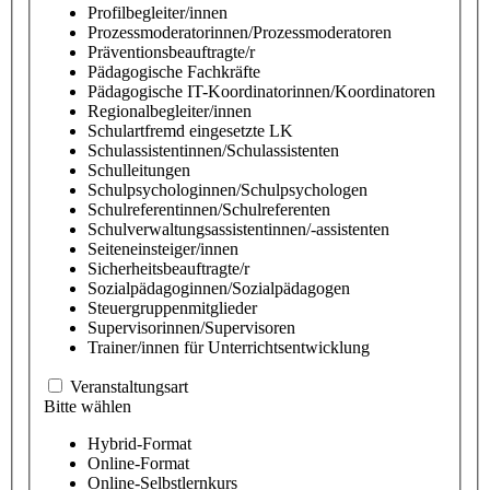
Profilbegleiter/innen
Prozessmoderatorinnen/Prozessmoderatoren
Präventionsbeauftragte/r
Pädagogische Fachkräfte
Pädagogische IT-Koordinatorinnen/Koordinatoren
Regionalbegleiter/innen
Schulartfremd eingesetzte LK
Schulassistentinnen/Schulassistenten
Schulleitungen
Schulpsychologinnen/Schulpsychologen
Schulreferentinnen/Schulreferenten
Schulverwaltungsassistentinnen/-assistenten
Seiteneinsteiger/innen
Sicherheitsbeauftragte/r
Sozialpädagoginnen/Sozialpädagogen
Steuergruppenmitglieder
Supervisorinnen/Supervisoren
Trainer/innen für Unterrichtsentwicklung
Veranstaltungsart
Bitte wählen
Hybrid-Format
Online-Format
Online-Selbstlernkurs