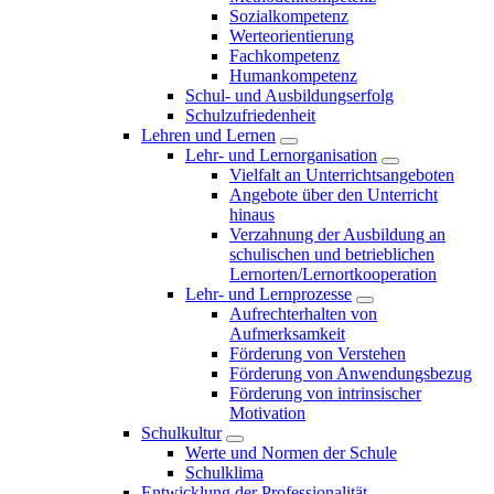
Sozialkompetenz
Werteorientierung
Fachkompetenz
Humankompetenz
Schul- und Ausbildungserfolg
Schulzufriedenheit
Lehren und Lernen
Lehr- und Lernorganisation
Vielfalt an Unterrichtsangeboten
Angebote über den Unterricht
hinaus
Verzahnung der Ausbildung an
schulischen und betrieblichen
Lernorten/Lernortkooperation
Lehr- und Lernprozesse
Aufrechterhalten von
Aufmerksamkeit
Förderung von Verstehen
Förderung von Anwendungsbezug
Förderung von intrinsischer
Motivation
Schulkultur
Werte und Normen der Schule
Schulklima
Entwicklung der Professionalität