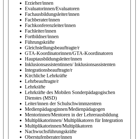
Erzieher/innen
Evaluatorinnen/Evaluatoren
Fachausbildungsleiter/innen
Fachberater/innen
Fachkonferenzleiter/innen
Fachleiter/innen
Fortbildner/innen
Führungskräfte
Gleichstellungsbeauftragte/r
GTA-Koordinatorinnen/GTA-Koordinatoren
Hauptausbildungsleiter/innen
Inklusionsassistentinnen/ Inklusionsassistenten
Integrationsbeauftragte/r
Kirchliche Lehrkräfte
Lehrbeauftragte/r
Lehrkräfte
Lehrkräfte des Mobilen Sonderpädagogischen
Dienstes (MSD)
Leiter/innen der Schulschwimmzentren
Medienpädagoginnen/Medienpädagogen
Mentorinnen/Mentoren in der Lehrerausbildung
Multiplikatorinnen/ Multiplikatoren für Integration
Multiplikatorinnen/Multiplikatoren
Nachwuchsführungskräfte
Oberstufenberater/innen