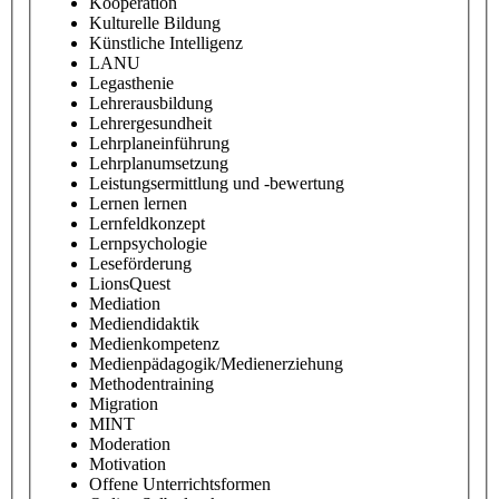
Kooperation
Kulturelle Bildung
Künstliche Intelligenz
LANU
Legasthenie
Lehrerausbildung
Lehrergesundheit
Lehrplaneinführung
Lehrplanumsetzung
Leistungsermittlung und -bewertung
Lernen lernen
Lernfeldkonzept
Lernpsychologie
Leseförderung
LionsQuest
Mediation
Mediendidaktik
Medienkompetenz
Medienpädagogik/Medienerziehung
Methodentraining
Migration
MINT
Moderation
Motivation
Offene Unterrichtsformen