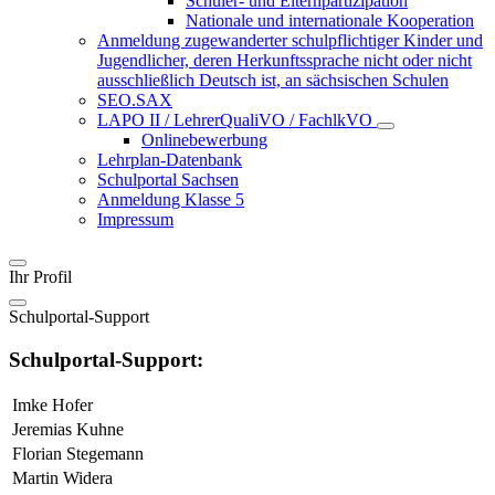
Schüler- und Elternpartizipation
Nationale und internationale Kooperation
Anmeldung zugewanderter schulpflichtiger Kinder und
Jugendlicher, deren Herkunftssprache nicht oder nicht
ausschließlich Deutsch ist, an sächsischen Schulen
SEO.SAX
LAPO II / LehrerQualiVO / FachlkVO
Onlinebewerbung
Lehrplan-Datenbank
Schulportal Sachsen
Anmeldung Klasse 5
Impressum
Ihr Profil
Schulportal-Support
Schulportal-Support:
Imke Hofer
Jeremias Kuhne
Florian Stegemann
Martin Widera