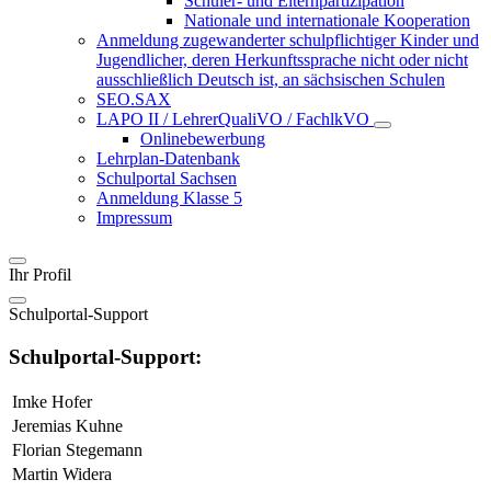
Schüler- und Elternpartizipation
Nationale und internationale Kooperation
Anmeldung zugewanderter schulpflichtiger Kinder und
Jugendlicher, deren Herkunftssprache nicht oder nicht
ausschließlich Deutsch ist, an sächsischen Schulen
SEO.SAX
LAPO II / LehrerQualiVO / FachlkVO
Onlinebewerbung
Lehrplan-Datenbank
Schulportal Sachsen
Anmeldung Klasse 5
Impressum
Ihr Profil
Schulportal-Support
Schulportal-Support:
Imke Hofer
Jeremias Kuhne
Florian Stegemann
Martin Widera