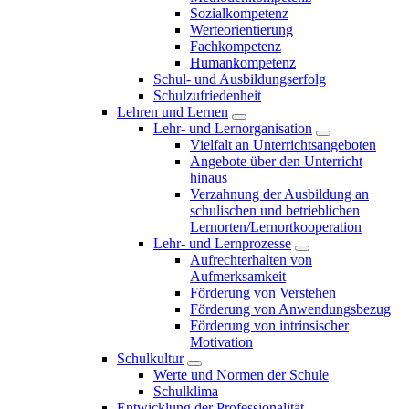
Sozialkompetenz
Werteorientierung
Fachkompetenz
Humankompetenz
Schul- und Ausbildungserfolg
Schulzufriedenheit
Lehren und Lernen
Lehr- und Lernorganisation
Vielfalt an Unterrichtsangeboten
Angebote über den Unterricht
hinaus
Verzahnung der Ausbildung an
schulischen und betrieblichen
Lernorten/Lernortkooperation
Lehr- und Lernprozesse
Aufrechterhalten von
Aufmerksamkeit
Förderung von Verstehen
Förderung von Anwendungsbezug
Förderung von intrinsischer
Motivation
Schulkultur
Werte und Normen der Schule
Schulklima
Entwicklung der Professionalität