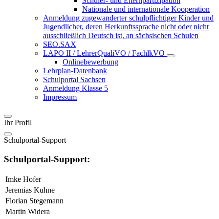
Schüler- und Elternpartizipation
Nationale und internationale Kooperation
Anmeldung zugewanderter schulpflichtiger Kinder und
Jugendlicher, deren Herkunftssprache nicht oder nicht
ausschließlich Deutsch ist, an sächsischen Schulen
SEO.SAX
LAPO II / LehrerQualiVO / FachlkVO
Onlinebewerbung
Lehrplan-Datenbank
Schulportal Sachsen
Anmeldung Klasse 5
Impressum
Ihr Profil
Schulportal-Support
Schulportal-Support:
Imke Hofer
Jeremias Kuhne
Florian Stegemann
Martin Widera