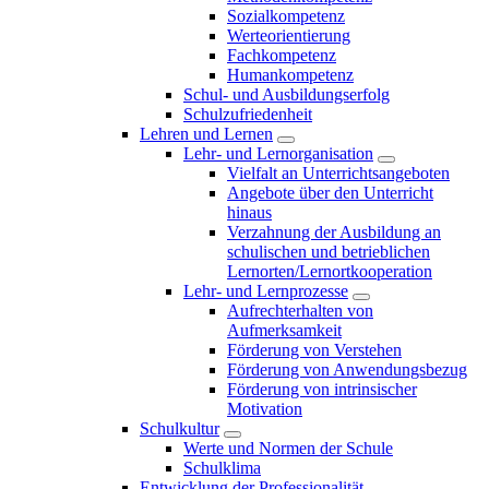
Sozialkompetenz
Werteorientierung
Fachkompetenz
Humankompetenz
Schul- und Ausbildungserfolg
Schulzufriedenheit
Lehren und Lernen
Lehr- und Lernorganisation
Vielfalt an Unterrichtsangeboten
Angebote über den Unterricht
hinaus
Verzahnung der Ausbildung an
schulischen und betrieblichen
Lernorten/Lernortkooperation
Lehr- und Lernprozesse
Aufrechterhalten von
Aufmerksamkeit
Förderung von Verstehen
Förderung von Anwendungsbezug
Förderung von intrinsischer
Motivation
Schulkultur
Werte und Normen der Schule
Schulklima
Entwicklung der Professionalität