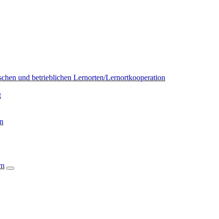
chen und betrieblichen Lernorten/Lernortkooperation
t
on
um