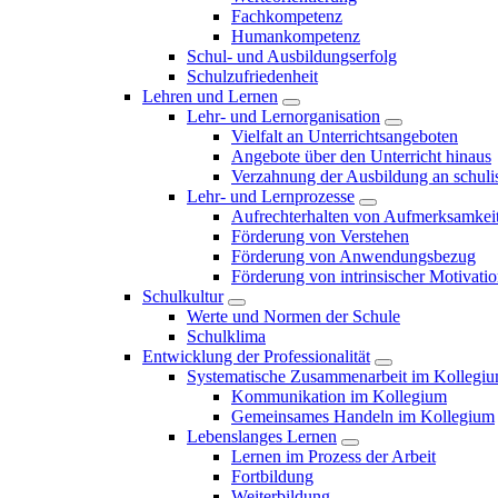
Fachkompetenz
Humankompetenz
Schul- und Ausbildungserfolg
Schulzufriedenheit
Lehren und Lernen
Lehr- und Lernorganisation
Vielfalt an Unterrichtsangeboten
Angebote über den Unterricht hinaus
Verzahnung der Ausbildung an schulis
Lehr- und Lernprozesse
Aufrechterhalten von Aufmerksamkei
Förderung von Verstehen
Förderung von Anwendungsbezug
Förderung von intrinsischer Motivati
Schulkultur
Werte und Normen der Schule
Schulklima
Entwicklung der Professionalität
Systematische Zusammenarbeit im Kollegi
Kommunikation im Kollegium
Gemeinsames Handeln im Kollegium
Lebenslanges Lernen
Lernen im Prozess der Arbeit
Fortbildung
Weiterbildung