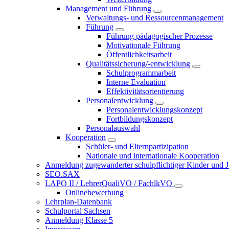
Management und Führung
Verwaltungs- und Ressourcenmanagement
Führung
Führung pädagogischer Prozesse
Motivationale Führung
Öffentlichkeitsarbeit
Qualitätssicherung/-entwicklung
Schulprogrammarbeit
Interne Evaluation
Effektivitätsorientierung
Personalentwicklung
Personalentwicklungskonzept
Fortbildungskonzept
Personalauswahl
Kooperation
Schüler- und Elternpartizipation
Nationale und internationale Kooperation
Anmeldung zugewanderter schulpflichtiger Kinder und Jug
SEO.SAX
LAPO II / LehrerQualiVO / FachlkVO
Onlinebewerbung
Lehrplan-Datenbank
Schulportal Sachsen
Anmeldung Klasse 5