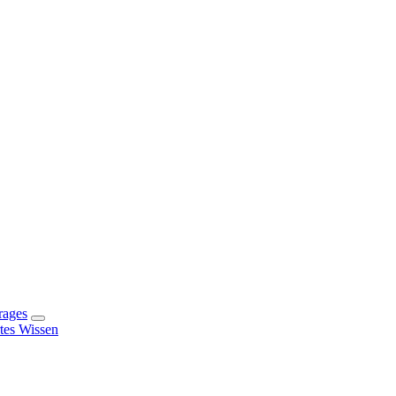
rages
rtes Wissen