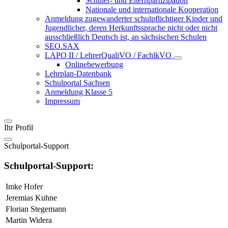
Schüler- und Elternpartizipation
Nationale und internationale Kooperation
Anmeldung zugewanderter schulpflichtiger Kinder und
Jugendlicher, deren Herkunftssprache nicht oder nicht
ausschließlich Deutsch ist, an sächsischen Schulen
SEO.SAX
LAPO II / LehrerQualiVO / FachlkVO
Onlinebewerbung
Lehrplan-Datenbank
Schulportal Sachsen
Anmeldung Klasse 5
Impressum
Ihr Profil
Schulportal-Support
Schulportal-Support:
Imke Hofer
Jeremias Kuhne
Florian Stegemann
Martin Widera