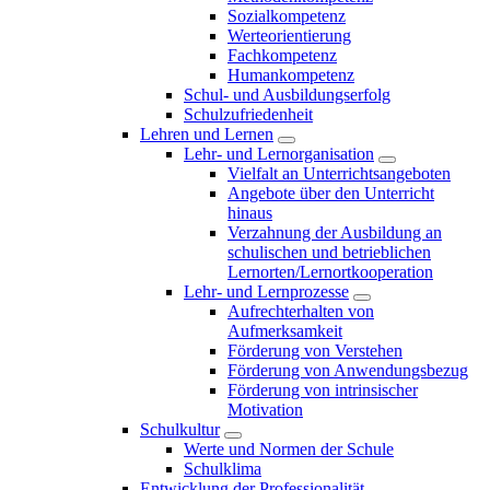
Sozialkompetenz
Werteorientierung
Fachkompetenz
Humankompetenz
Schul- und Ausbildungserfolg
Schulzufriedenheit
Lehren und Lernen
Lehr- und Lernorganisation
Vielfalt an Unterrichtsangeboten
Angebote über den Unterricht
hinaus
Verzahnung der Ausbildung an
schulischen und betrieblichen
Lernorten/Lernortkooperation
Lehr- und Lernprozesse
Aufrechterhalten von
Aufmerksamkeit
Förderung von Verstehen
Förderung von Anwendungsbezug
Förderung von intrinsischer
Motivation
Schulkultur
Werte und Normen der Schule
Schulklima
Entwicklung der Professionalität