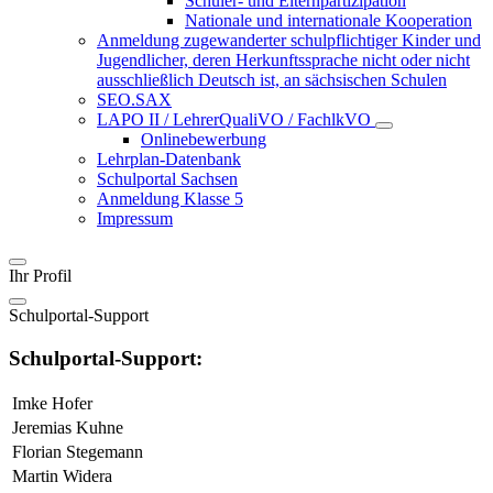
Schüler- und Elternpartizipation
Nationale und internationale Kooperation
Anmeldung zugewanderter schulpflichtiger Kinder und
Jugendlicher, deren Herkunftssprache nicht oder nicht
ausschließlich Deutsch ist, an sächsischen Schulen
SEO.SAX
LAPO II / LehrerQualiVO / FachlkVO
Onlinebewerbung
Lehrplan-Datenbank
Schulportal Sachsen
Anmeldung Klasse 5
Impressum
Ihr Profil
Schulportal-Support
Schulportal-Support:
Imke Hofer
Jeremias Kuhne
Florian Stegemann
Martin Widera