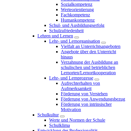
Sozialkompetenz
Werteorientierung
Fachkompetenz
Humankompetenz
Schul- und Ausbildungserfolg
Schulzufriedenheit
Lehren und Lernen
Lehr- und Lernorganisation
Vielfalt an Unterrichtsangeboten
Angebote über den Unterricht
hinaus
Verzahnung der Ausbildung an
schulischen und betrieblichen
Lernorten/Lernortkooperation
Lehr- und Lernprozesse
Aufrechterhalten von
Aufmerksamkeit
Förderung von Verstehen
Förderung von Anwendungsbezug
Förderung von intrinsischer
Motivation
Schulkultur
Werte und Normen der Schule
Schulklima
Entwicklung der Professionalität