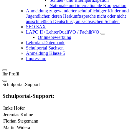
Schüler- und Elternpartizipation
Nationale und internationale Kooperation
Anmeldung zugewanderter schulpflichtiger Kinder und
Jugendlicher, deren Herkunftssprache nicht oder nicht
ausschließlich Deutsch ist, an sächsischen Schulen
SEO.SAX
LAPO II / LehrerQualiVO / FachlkVO
Onlinebewerbung
Lehrplan-Datenbank
Schulportal Sachsen
Anmeldung Klasse 5
Impressum
Ihr Profil
Schulportal-Support
Schulportal-Support:
Imke Hofer
Jeremias Kuhne
Florian Stegemann
Martin Widera