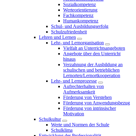
Sozialkompetenz
Werteorientierung
Fachkompetenz
Humankompetenz
Schul- und Ausbildungserfolg
Schulzufriedenheit
Lehren und Lernen
Lehr- und Lernorganisation
Vielfalt an Unterrichtsangeboten
Angebote über den Unterricht
hinaus
Verzahnung der Ausbildung an
schulischen und betrieblichen
Lernorten/Lernortkooperation
Lehr- und Lernprozesse
Aufrechterhalten von
Aufmerksamkeit
Förderung von Verstehen
Förderung von Anwendungsbezug
Förderung von intrinsischer
Motivation
Schulkultur
Werte und Normen der Schule
Schulklima
Entwicklung der Professionalität