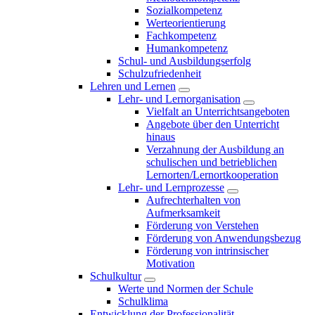
Sozialkompetenz
Werteorientierung
Fachkompetenz
Humankompetenz
Schul- und Ausbildungserfolg
Schulzufriedenheit
Lehren und Lernen
Lehr- und Lernorganisation
Vielfalt an Unterrichtsangeboten
Angebote über den Unterricht
hinaus
Verzahnung der Ausbildung an
schulischen und betrieblichen
Lernorten/Lernortkooperation
Lehr- und Lernprozesse
Aufrechterhalten von
Aufmerksamkeit
Förderung von Verstehen
Förderung von Anwendungsbezug
Förderung von intrinsischer
Motivation
Schulkultur
Werte und Normen der Schule
Schulklima
Entwicklung der Professionalität