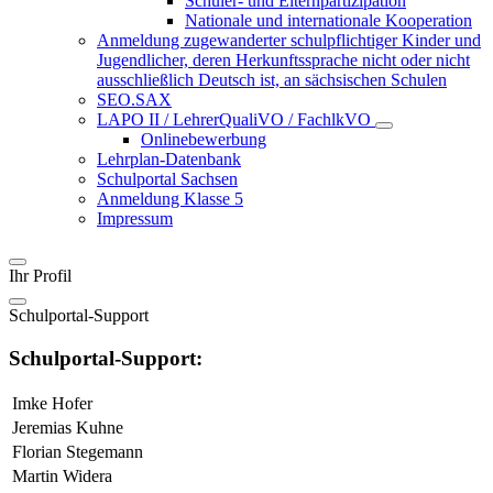
Schüler- und Elternpartizipation
Nationale und internationale Kooperation
Anmeldung zugewanderter schulpflichtiger Kinder und
Jugendlicher, deren Herkunftssprache nicht oder nicht
ausschließlich Deutsch ist, an sächsischen Schulen
SEO.SAX
LAPO II / LehrerQualiVO / FachlkVO
Onlinebewerbung
Lehrplan-Datenbank
Schulportal Sachsen
Anmeldung Klasse 5
Impressum
Ihr Profil
Schulportal-Support
Schulportal-Support:
Imke Hofer
Jeremias Kuhne
Florian Stegemann
Martin Widera