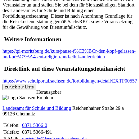
Veranstalter an und stellen Sie bei dem für Sie zuständigen Standort
des Landesamtes für Schule und Bildung einen
Fortbildungsreiseantrag. Dieser ist nach Anordnung Grundlage für
die Reisekostenerstattung gemäß SächsRKG sowie Voraussetzung
für die Gewährung von Dienstunfallschutz.
Weitere Informationen
https://tpi-moritzburg.de/kurs/pause-f%C3%BCr-den-kopf-gelassen-
und-pr%C3%A4sent-religion-und-ethik-unterrichten
Direktlink auf diese Veranstaltungsdetailansicht
https://www.schulportal.sachsen.de/fortbildungen/detail/EXTP00557
zurück zur Liste
Herausgeber
Landesamt für Schule und Bildung
Reichenhainer Straße 29 a
09126
Chemnitz
Telefon:
0371 5366-0
Telefax:
0371 5366-491
E-Mail:
poststelle@lasub.smk.sachsen.de