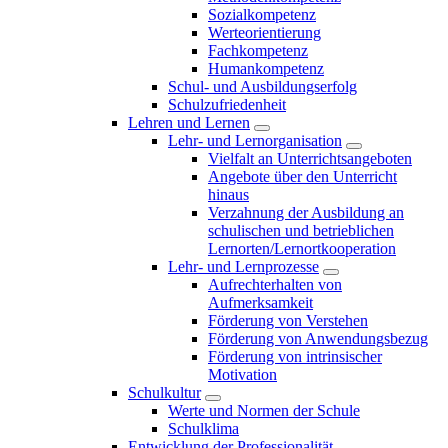
Sozialkompetenz
Werteorientierung
Fachkompetenz
Humankompetenz
Schul- und Ausbildungserfolg
Schulzufriedenheit
Lehren und Lernen
Lehr- und Lernorganisation
Vielfalt an Unterrichtsangeboten
Angebote über den Unterricht
hinaus
Verzahnung der Ausbildung an
schulischen und betrieblichen
Lernorten/Lernortkooperation
Lehr- und Lernprozesse
Aufrechterhalten von
Aufmerksamkeit
Förderung von Verstehen
Förderung von Anwendungsbezug
Förderung von intrinsischer
Motivation
Schulkultur
Werte und Normen der Schule
Schulklima
Entwicklung der Professionalität