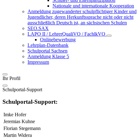
Schüler- und Elternpartizipation
Nationale und internationale Kooperation
Anmeldung zugewanderter schulpflichtiger Kinder und
Jugendlicher, deren Herkunftssprache nicht oder nicht
ausschließlich Deutsch ist, an sächsischen Schulen
SEO.SAX
LAPO II / LehrerQualiVO / FachlkVO
Onlinebewerbung
Lehrplan-Datenbank
Schulportal Sachsen
Anmeldung Klasse 5
Impressum
Ihr Profil
Schulportal-Support
Schulportal-Support:
Imke Hofer
Jeremias Kuhne
Florian Stegemann
Martin Widera